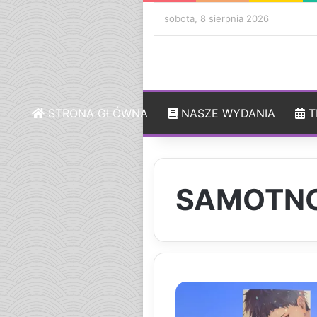
sobota, 8 sierpnia 2026
STRONA GŁÓWNA
NASZE WYDANIA
T
SAMOTNOŚ