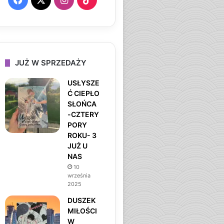
a
n
i
c
s
k
e
t
T
JUŻ W SPRZEDAŻY
b
a
o
USŁYSZE
Ć CIEPŁO
o
g
k
SŁOŃCA
-CZTERY
o
r
PORY
ROKU- 3
k
a
JUŻ U
NAS
m
10
września
2025
DUSZEK
MIŁOŚCI
W