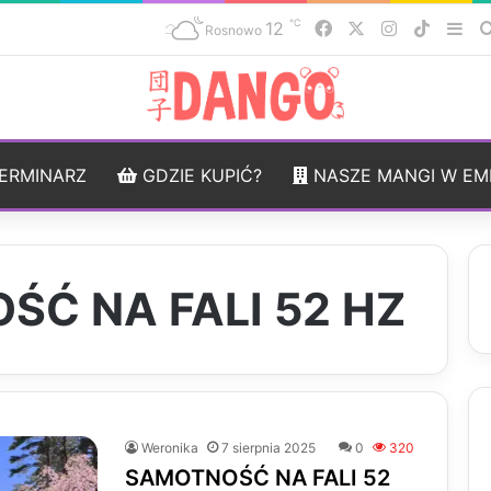
℃
12
Facebook
X
Instagram
TikTok
Sid
Rosnowo
ERMINARZ
GDZIE KUPIĆ?
NASZE MANGI W EM
Ć NA FALI 52 HZ
Weronika
7 sierpnia 2025
0
320
SAMOTNOŚĆ NA FALI 52