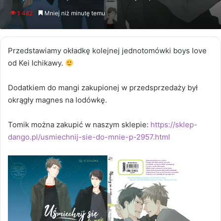
an
1 482
Mniej niż minutę temu
email
Przedstawiamy okładkę kolejnej jednotomówki boys love
od Kei Ichikawy.
Dodatkiem do mangi zakupionej w przedsprzedaży był
okrągły magnes na lodówkę.
Tomik można zakupić w naszym sklepie:
https://sklep-
dango.pl/usmiechnij-sie-do-mnie-p-2957.html