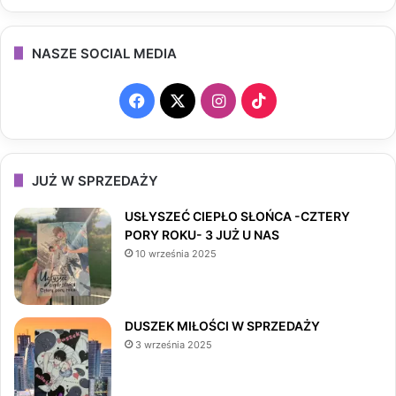
NASZE SOCIAL MEDIA
F
X
I
T
a
n
i
c
s
k
JUŻ W SPRZEDAŻY
e
t
T
USŁYSZEĆ CIEPŁO SŁOŃCA -CZTERY
PORY ROKU- 3 JUŻ U NAS
b
a
o
10 września 2025
o
g
k
o
r
DUSZEK MIŁOŚCI W SPRZEDAŻY
3 września 2025
k
a
m