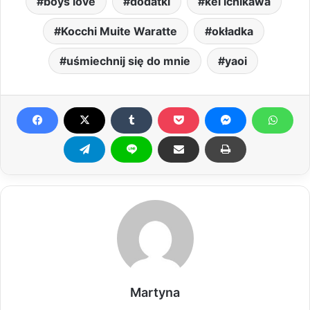
boys love
dodatki
kei ichikawa
Kocchi Muite Waratte
okładka
uśmiechnij się do mnie
yaoi
Martyna