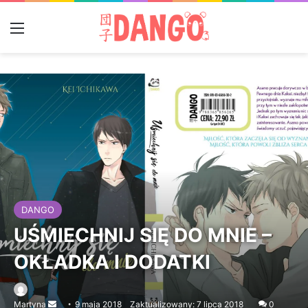
Menu
DANGO
UŚMIECHNIJ SIĘ DO MNIE –
OKŁADKA I DODATKI
Martyna
Send
9 maja 2018
Zaktualizowany: 7 lipca 2018
0