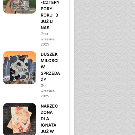
-CZTERY
o
r
PORY
ROKU- 3
k
a
JUŻ U
NAS
m
10
września
2025
DUSZEK
MIŁOŚCI
W
SPRZEDA
ŻY
3
września
2025
NARZEC
ZONA
DLA
IGNATA
JUŻ W