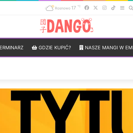
℃
17
Facebook
X
Instagram
TikTok
Sid
Rosnowo
ERMINARZ
GDZIE KUPIĆ?
NASZE MANGI W EM