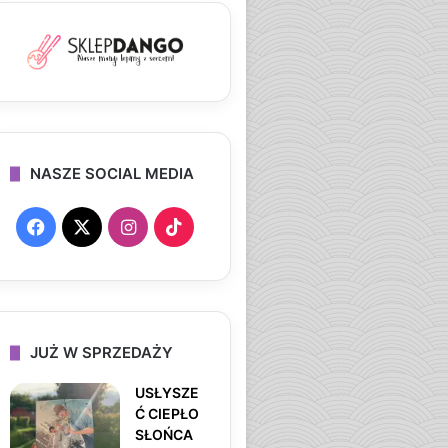
NASZE SOCIAL MEDIA
F
X
I
T
a
n
i
c
s
k
e
t
T
JUŻ W SPRZEDAŻY
b
a
o
USŁYSZE
Ć CIEPŁO
o
g
k
SŁOŃCA