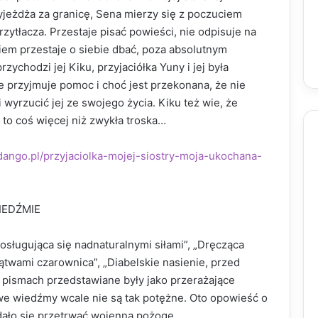
yjeżdża za granicę, Sena mierzy się z poczuciem
przytłacza. Przestaje pisać powieści, nie odpisuje na
kiem przestaje o siebie dbać, poza absolutnym
chodzi jej Kiku, przyjaciółka Yuny i jej była
 przyjmuje pomoc i choć jest przekonana, że nie
i wyrzucić jej ze swojego życia. Kiku też wie, że
 to coś więcej niż zwykła troska…
-dango.pl/przyjaciolka-mojej-siostry-moja-ukochana-
IEDŹMIE
osługująca się nadnaturalnymi siłami”, „Dręcząca
lątwami czarownica”, „Diabelskie nasienie, przed
W pismach przedstawiane były jako przerażające
we wiedźmy wcale nie są tak potężne. Oto opowieść o
udało się przetrwać wojenną pożogę.