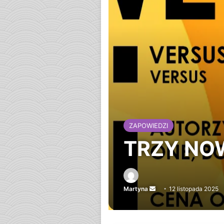
ZAPOWIEDZI
TRZY NO
Martyna
Send
12 listopada 2025
an
email