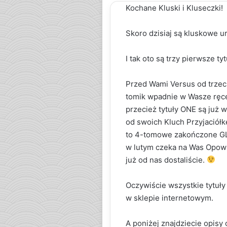
Kochane Kluski i Kluseczki!
Skoro dzisiaj są kluskowe 
I tak oto są trzy pierwsze ty
Przed Wami Versus od trzec
tomik wpadnie w Wasze ręce 
przecież tytuły ONE są już
od swoich Kluch Przyjaciółk
to 4-tomowe zakończone GL,
w lutym czeka na Was Opowie
już od nas dostaliście.
Oczywiście wszystkie tytuły 
w sklepie internetowym.
A poniżej znajdziecie opisy o