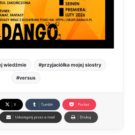
ej wiedźmie
przyjaciółka mojej siostry
versus
X
Tumblr
Pocket
Udostępnij przez e-mail
Drukuj