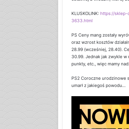
KLUSKOLINK:
https://sklep
3633.html
PS Ceny mang zostały wyrów
oraz wzrost kosztów działal
28.99 (wcześniej, 28.40). C
30.99. Jednak jak zwykle w
punkty, etc., więc mamy nadz
PS2 Coroczne urodzinowe st
umarł z jakiegoś powodu…