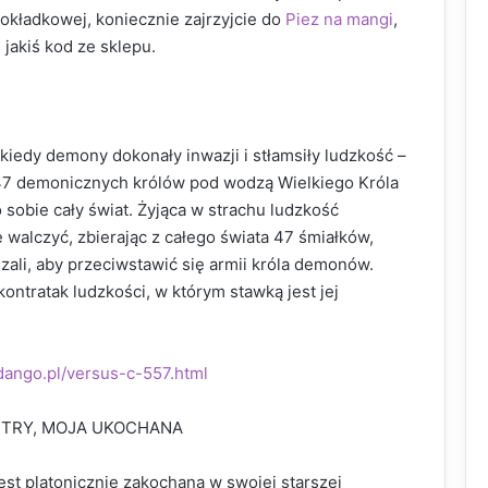
okładkowej, koniecznie zajrzyjcie do
Piez na mangi
,
jakiś kod ze sklepu.
d kiedy demony dokonały inwazji i stłamsiły ludzkość –
47 demonicznych królów pod wodzą Wielkiego Króla
bie cały świat. Żyjąca w strachu ludzkość
 walczyć, zbierając z całego świata 47 śmiałków,
zali, aby przeciwstawić się armii króla demonów.
ontratak ludzkości, w którym stawką jest jej
-dango.pl/versus-c-557.html
STRY, MOJA UKOCHANA
est platonicznie zakochana w swojej starszej