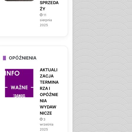
SPRZEDA
ŻY
11
sierpnia
2025
OPÓŹNIENIA
AKTUALI
ZACJA
TERMINA
RZA I
OPÓŹNIE
NIA
WYDAW
NICZE
3
września
2025