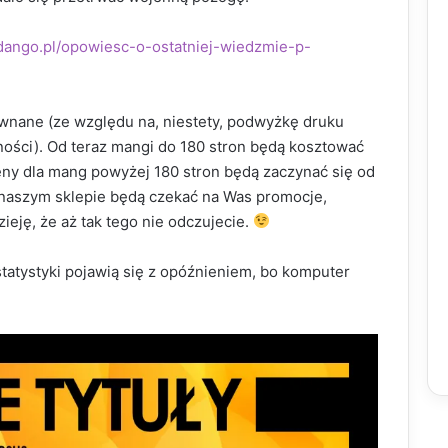
-dango.pl/opowiesc-o-ostatniej-wiedzmie-p-
nane (ze względu na, niestety, podwyżkę druku
ności). Od teraz mangi do 180 stron będą kosztować
eny dla mang powyżej 180 stron będą zaczynać się od
 naszym sklepie będą czekać na Was promocje,
ieję, że aż tak tego nie odczujecie.
atystyki pojawią się z opóźnieniem, bo komputer