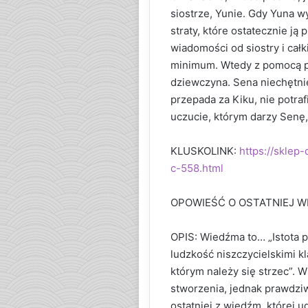
siostrze, Yunie. Gdy Yuna w
straty, które ostatecznie ją 
wiadomości od siostry i cał
minimum. Wtedy z pomocą przy
dziewczyna. Sena niechętnie
przepada za Kiku, nie potraf
uczucie, którym darzy Senę,
KLUSKOLINK:
https://sklep
c-558.html
OPOWIEŚĆ O OSTATNIEJ W
OPIS: Wiedźma to… „Istota p
ludzkość niszczycielskimi k
którym należy się strzec”. 
stworzenia, jednak prawdzi
ostatniej z wiedźm, której 