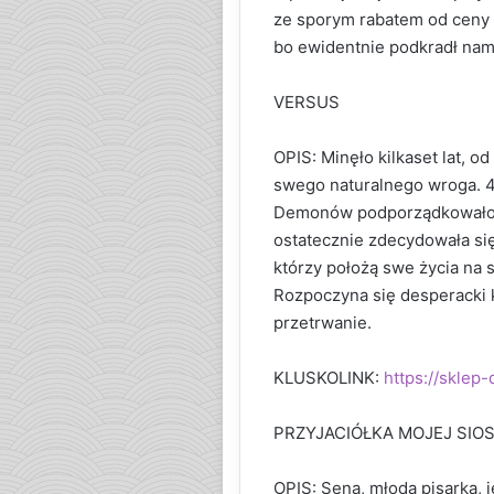
ze sporym rabatem od ceny 
bo ewidentnie podkradł nam 
VERSUS
OPIS: Minęło kilkaset lat, o
swego naturalnego wroga. 
Demonów podporządkowało so
ostatecznie zdecydowała się
którzy położą swe życia na s
Rozpoczyna się desperacki k
przetrwanie.
KLUSKOLINK:
https://sklep
PRZYJACIÓŁKA MOJEJ SIO
OPIS: Sena, młoda pisarka, j