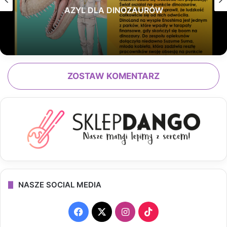
AZYL DLA DINOZAURÓW
ZOSTAW KOMENTARZ
NASZE SOCIAL MEDIA
F
X
I
T