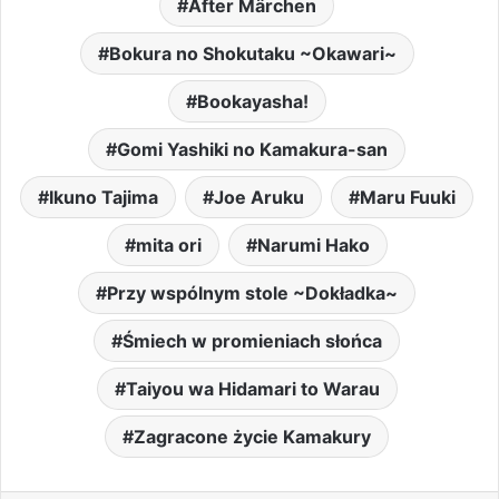
After Märchen
Bokura no Shokutaku ~Okawari~
Bookayasha!
Gomi Yashiki no Kamakura-san
Ikuno Tajima
Joe Aruku
Maru Fuuki
mita ori
Narumi Hako
Przy wspólnym stole ~Dokładka~
Śmiech w promieniach słońca
Taiyou wa Hidamari to Warau
Zagracone życie Kamakury