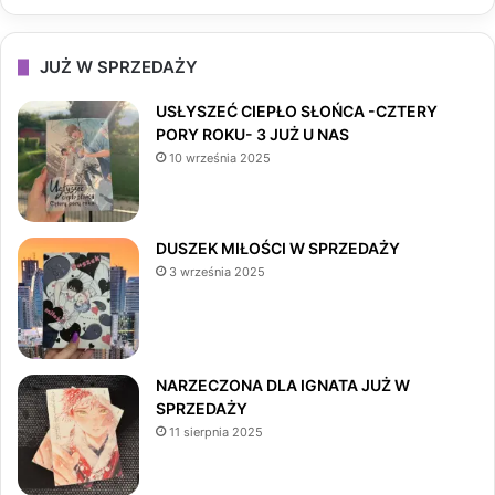
a
n
i
c
s
k
JUŻ W SPRZEDAŻY
e
t
T
USŁYSZEĆ CIEPŁO SŁOŃCA -CZTERY
PORY ROKU- 3 JUŻ U NAS
b
a
o
10 września 2025
o
g
k
o
r
DUSZEK MIŁOŚCI W SPRZEDAŻY
3 września 2025
k
a
m
NARZECZONA DLA IGNATA JUŻ W
SPRZEDAŻY
11 sierpnia 2025