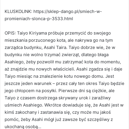
KLUSKOLINK: https://sklep-dango.pl/smiech-w-
promieniach-slonca-p-3533.html
OPIS: Taiyo Kiriyama próbuje przemycić do swojego
mieszkania porzuconego kota, ale nakrywa go na tym
zarządca budynku, Asahi Taira. Taiyo dobrze wie, że w
budynku nie wolno trzymać zwierząt, dlatego błaga
Asahiego, żeby pozwolił mu zatrzymać kota do momentu,
aż znajdzie mu nowych właścicieli. Asahi zgadza się i daje
Taiyo miesiąc na znalezienie kotu nowego domu. Jest
jeszcze jeden warunek – przez cały ten okres Taiyo będzie
jego chłopcem na posyłki. Pierwsze dni są ciężkie, ale
Taiyo z czasem dostrzega skrywany urok i zaraźliwy
uśmiech Asahiego. Wkrótce dowiaduje się, że Asahi jest w
kimś zakochany i zastanawia się, czy może mu jakoś
pomóc, żeby Asahi mógł już zawsze być szczęśliwy z
ukochaną osobą…