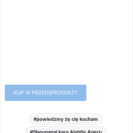
KUP W PRZEDSPRZEDAŻY
powiedzmy żę cię kocham
Shouganai kara Aishite Ageru