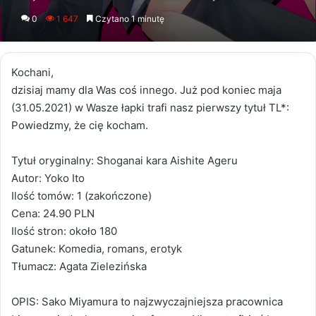
an
0
1 647
Czytano 1 minutę
email
Kochani,
dzisiaj mamy dla Was coś innego. Już pod koniec maja
(31.05.2021) w Wasze łapki trafi nasz pierwszy tytuł TL*:
Powiedzmy, że cię kocham.
Tytuł oryginalny: Shoganai kara Aishite Ageru
Autor: Yoko Ito
Ilość tomów: 1 (zakończone)
Cena: 24.90 PLN
Ilość stron: około 180
Gatunek: Komedia, romans, erotyk
Tłumacz: Agata Zielezińska
OPIS: Sako Miyamura to najzwyczajniejsza pracownica