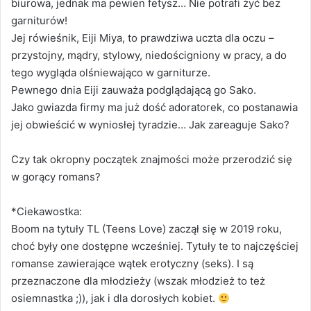
biurowa, jednak ma pewien fetysz… Nie potrafi żyć bez
garniturów!
Jej rówieśnik, Eiji Miya, to prawdziwa uczta dla oczu –
przystojny, mądry, stylowy, niedościgniony w pracy, a do
tego wygląda olśniewająco w garniturze.
Pewnego dnia Eiji zauważa podglądającą go Sako.
Jako gwiazda firmy ma już dość adoratorek, co postanawia
jej obwieścić w wyniosłej tyradzie… Jak zareaguje Sako?
Czy tak okropny początek znajmości może przerodzić się
w gorący romans?
*Ciekawostka:
Boom na tytuły TL (Teens Love) zaczął się w 2019 roku,
choć były one dostępne wcześniej. Tytuły te to najczęściej
romanse zawierające wątek erotyczny (seks). I są
przeznaczone dla młodzieży (wszak młodzież to też
osiemnastka ;)), jak i dla dorosłych kobiet.