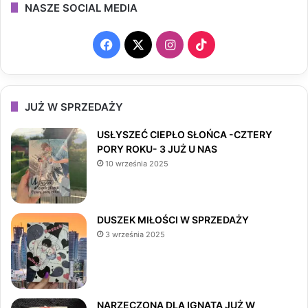
NASZE SOCIAL MEDIA
F
X
I
T
a
n
i
c
s
k
JUŻ W SPRZEDAŻY
e
t
T
USŁYSZEĆ CIEPŁO SŁOŃCA -CZTERY
PORY ROKU- 3 JUŻ U NAS
b
a
o
10 września 2025
o
g
k
o
r
DUSZEK MIŁOŚCI W SPRZEDAŻY
3 września 2025
k
a
m
NARZECZONA DLA IGNATA JUŻ W