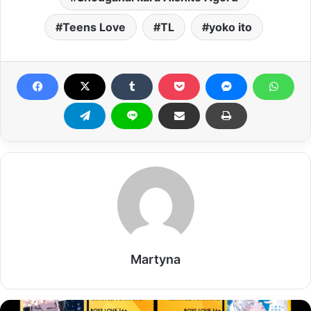
Teens Love
TL
yoko ito
Martyna