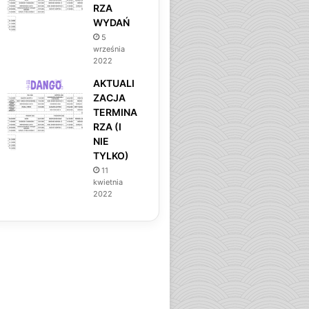
RZA
WYDAŃ
5
września
2022
AKTUALI
ZACJA
TERMINA
RZA (I
NIE
TYLKO)
11
kwietnia
2022