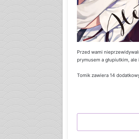
Przed wami nieprzewidywaln
prymusem a głupiutkim, ale 
Tomik zawiera 14 dodatkowy
KUP W PRZEDSPRZ