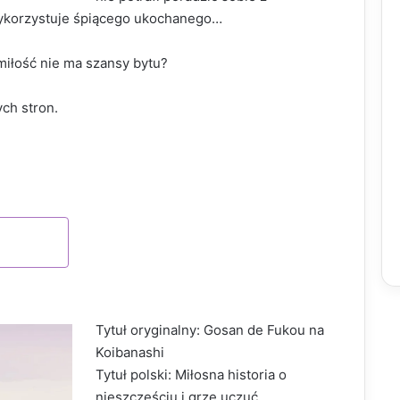
wykorzystuje śpiącego ukochanego…
miłość nie ma szansy bytu?
ch stron.
EDAŻY
Tytuł oryginalny: Gosan de Fukou na
Koibanashi
Tytuł polski: Miłosna historia o
nieszczęściu i grze uczuć