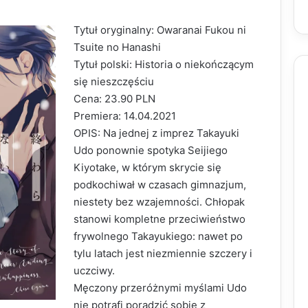
Tytuł oryginalny: Owaranai Fukou ni
Tsuite no Hanashi
Tytuł polski: Historia o niekończącym
się nieszczęściu
Cena: 23.90 PLN
Premiera: 14.04.2021
OPIS: Na jednej z imprez Takayuki
Udo ponownie spotyka Seijiego
Kiyotake, w którym skrycie się
podkochiwał w czasach gimnazjum,
niestety bez wzajemności. Chłopak
stanowi kompletne przeciwieństwo
frywolnego Takayukiego: nawet po
tylu latach jest niezmiennie szczery i
uczciwy.
Męczony przeróżnymi myślami Udo
nie potrafi poradzić sobie z