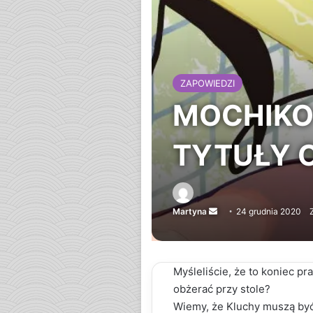
ZAPOWIEDZI
MOCHIKO
TYTUŁY 
Martyna
Send
24 grudnia 2020
an
email
Myśleliście, że to koniec pr
obżerać przy stole?
Wiemy, że Kluchy muszą być 