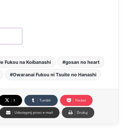
EDAŻY
e Fukou na Koibanashi
gosan no heart
Owaranai Fukou ni Tsuite no Hanashi
X
Tumblr
Pocket
Udostępnij przez e-mail
Drukuj