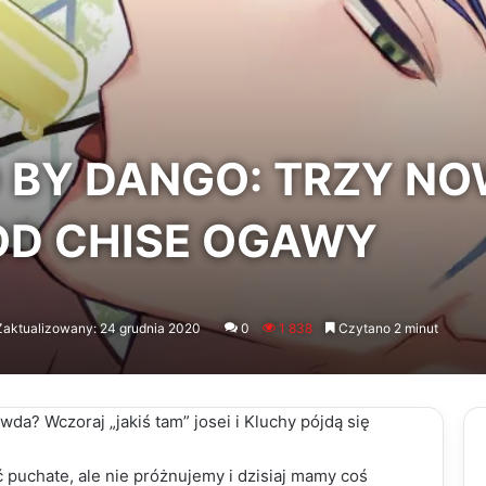
 BY DANGO: TRZY N
OD CHISE OGAWY
Zaktualizowany: 24 grudnia 2020
0
1 838
Czytano 2 minut
awda? Wczoraj „jakiś tam” josei i Kluchy pójdą się
puchate, ale nie próżnujemy i dzisiaj mamy coś