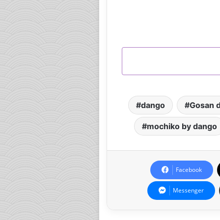
KUP W PRZEDSPRZ
dango
Gosan d
mochiko by dango
Facebook
Messenger