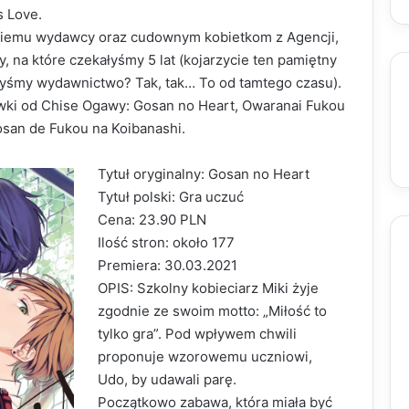
 Love.
kiemu wydawcy oraz cudownym kobietkom z Agencji,
y, na które czekałyśmy 5 lat (kojarzycie ten pamiętny
iłyśmy wydawnictwo? Tak, tak… To od tamtego czasu).
ki od Chise Ogawy: Gosan no Heart, Owaranai Fukou
osan de Fukou na Koibanashi.
Tytuł oryginalny: Gosan no Heart
Tytuł polski: Gra uczuć
Cena: 23.90 PLN
Ilość stron: około 177
Premiera: 30.03.2021
OPIS: Szkolny kobieciarz Miki żyje
zgodnie ze swoim motto: „Miłość to
tylko gra”. Pod wpływem chwili
proponuje wzorowemu uczniowi,
Udo, by udawali parę.
Początkowo zabawa, która miała być