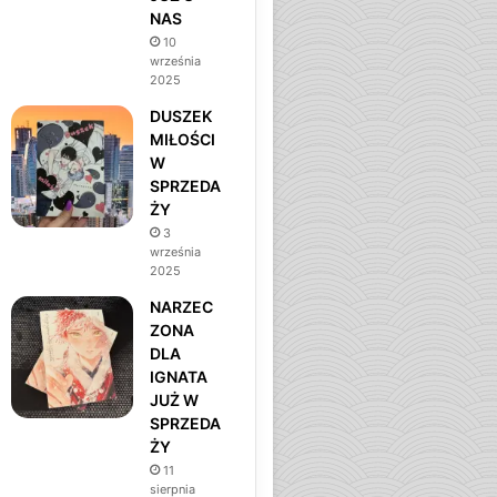
NAS
m
10
września
2025
DUSZEK
MIŁOŚCI
W
SPRZEDA
ŻY
3
września
2025
NARZEC
ZONA
DLA
IGNATA
JUŻ W
SPRZEDA
ŻY
11
sierpnia