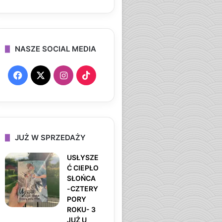
NASZE SOCIAL MEDIA
F
X
I
T
a
n
i
c
s
k
e
t
T
JUŻ W SPRZEDAŻY
b
a
o
USŁYSZE
Ć CIEPŁO
o
g
k
SŁOŃCA
-CZTERY
o
r
PORY
ROKU- 3
k
a
JUŻ U