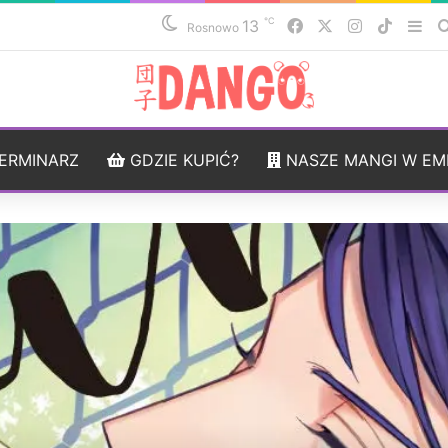
℃
13
Facebook
X
Instagram
TikTok
Sid
Rosnowo
ERMINARZ
GDZIE KUPIĆ?
NASZE MANGI W EM