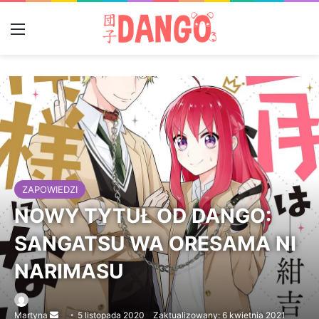
Menu
ZAPOWIEDZI
NOWY TYTUŁ OD DANGO:
SANGATSU WA ORESAMA NI
NARIMASU
Martyna
Send
5 listopada 2020
Zaktualizowany: 6 kwietnia 2021