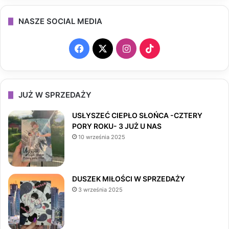
NASZE SOCIAL MEDIA
F
X
I
T
a
n
i
c
s
k
JUŻ W SPRZEDAŻY
e
t
T
USŁYSZEĆ CIEPŁO SŁOŃCA -CZTERY
PORY ROKU- 3 JUŻ U NAS
b
a
o
10 września 2025
o
g
k
o
r
DUSZEK MIŁOŚCI W SPRZEDAŻY
3 września 2025
k
a
m