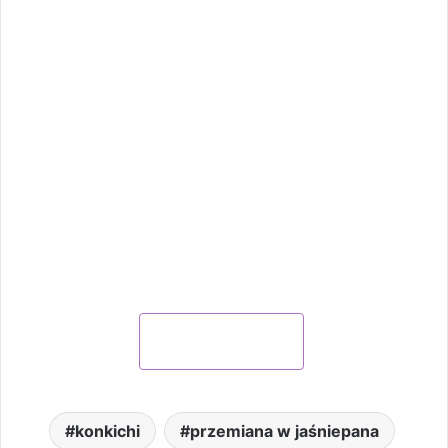
KUP ONLINE
konkichi
przemiana w jaśniepana