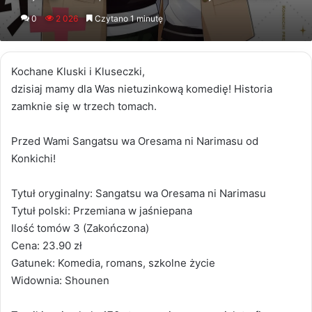
an
0
2 026
Czytano 1 minutę
email
Kochane Kluski i Kluseczki,
dzisiaj mamy dla Was nietuzinkową komedię! Historia
zamknie się w trzech tomach.
Przed Wami Sangatsu wa Oresama ni Narimasu od
Konkichi!
Tytuł oryginalny: Sangatsu wa Oresama ni Narimasu
Tytuł polski: Przemiana w jaśniepana
Ilość tomów 3 (Zakończona)
Cena: 23.90 zł
Gatunek: Komedia, romans, szkolne życie
Widownia: Shounen