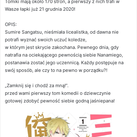
Tomiki mają około 170 stron, a pierwszy z nich trafi w
Wasze łapki już 21 grudnia 2020!
OPIS:
Sumire Sangatsu, nieśmiała licealistka, od dawna nie
potrafi wyznać swoich uczuć koledze,
w którym jest skrycie zakochana. Pewnego dnia, gdy
natrafia na ociekającego pewnością siebie Nanamiego,
postanawia zostać jego uczennicą. Każdy postępuje na
swój sposób, ale czy to na pewno w porządku?!
„Zamknij się i chodź za mną!”.
przed wami pierwszy tom komedii o dziewczynie
gotowej zdobyć pewność siebie godną jaśniepana!