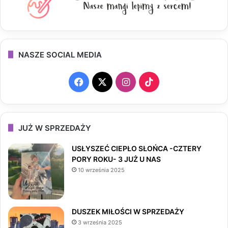
NASZE SOCIAL MEDIA
F
X
I
T
a
n
i
c
s
k
JUŻ W SPRZEDAŻY
e
t
T
USŁYSZEĆ CIEPŁO SŁOŃCA -CZTERY
PORY ROKU- 3 JUŻ U NAS
b
a
o
10 września 2025
o
g
k
o
r
DUSZEK MIŁOŚCI W SPRZEDAŻY
3 września 2025
k
a