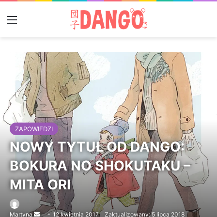
Menu
ZAPOWIEDZI
NOWY TYTUŁ OD DANGO:
BOKURA NO SHOKUTAKU –
MITA ORI
Martyna
Send
12 kwietnia 2017
Zaktualizowany: 5 lipca 2018