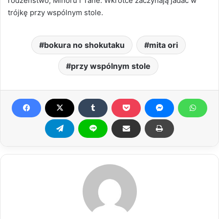
rodzeństwo, Minoru i Tane. Wkrótce zaczynają jadać w
trójkę przy wspólnym stole.
bokura no shokutaku
mita ori
przy wspólnym stole