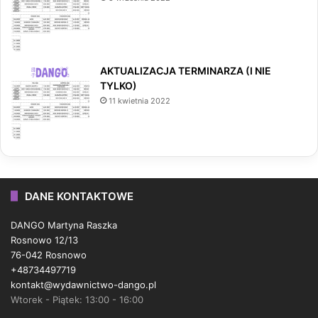
AKTUALIZACJA TERMINARZA (I NIE
TYLKO)
11 kwietnia 2022
DANE KONTAKTOWE
DANGO Martyna Raszka
Rosnowo 12/13
76-042 Rosnowo
+48734497719
kontakt@wydawnictwo-dango.pl
Wtorek - Piątek: 13:00 - 16:00