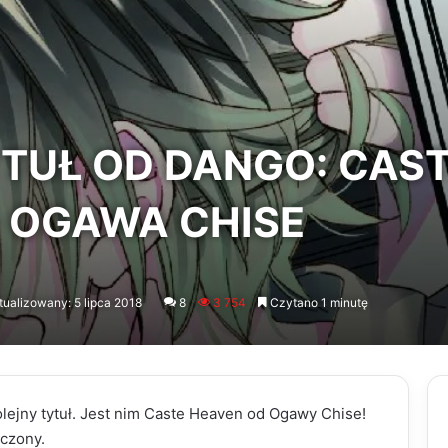
TUŁ OD DANGO: CAS
– OGAWA CHISE
tualizowany: 5 lipca 2018
8
3 754
Czytano 1 minutę
ejny tytuł. Jest nim Caste Heaven od Ogawy Chise!
aczony.