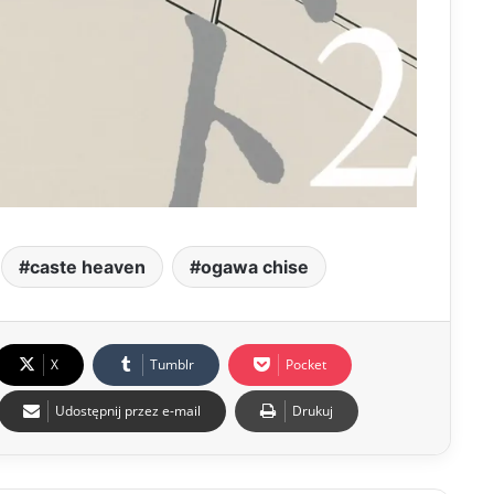
caste heaven
ogawa chise
X
Tumblr
Pocket
Udostępnij przez e-mail
Drukuj