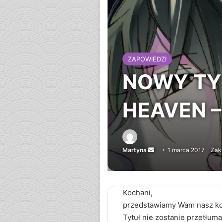
ZAPOWIEDZI
NOWY TY
HEAVEN 
Martyna
Send
1 marca 2017
Zak
an
email
Kochani,
przedstawiamy Wam nasz kol
Tytuł nie zostanie przetłum