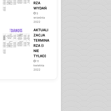
RZA
WYDAŃ
5
września
2022
AKTUALI
ZACJA
TERMINA
RZA (I
NIE
TYLKO)
11
kwietnia
2022