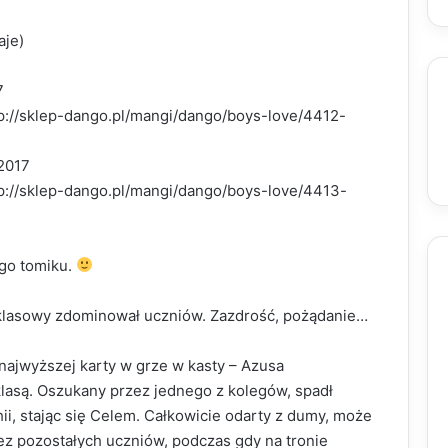
aje)
7
tp://sklep-dango.pl/mangi/dango/boys-love/4412-
2017
tp://sklep-dango.pl/mangi/dango/boys-love/4413-
go tomiku.
klasowy zdominował uczniów. Zazdrość, pożądanie…
najwyższej karty w grze w kasty – Azusa
lasą. Oszukany przez jednego z kolegów, spadł
ii, stając się Celem. Całkowicie odarty z dumy, może
ez pozostałych uczniów, podczas gdy na tronie