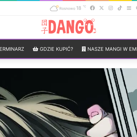
℃
18
Facebook
X
Instagram
TikTo
Si
Rosnowo
ERMINARZ
GDZIE KUPIĆ?
NASZE MANGI W EM