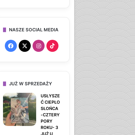
NASZE SOCIAL MEDIA
F
X
I
T
a
n
i
c
s
k
e
t
T
JUŻ W SPRZEDAŻY
b
a
o
USŁYSZE
Ć CIEPŁO
o
g
k
SŁOŃCA
-CZTERY
o
r
PORY
ROKU- 3
k
a
JUŻ U