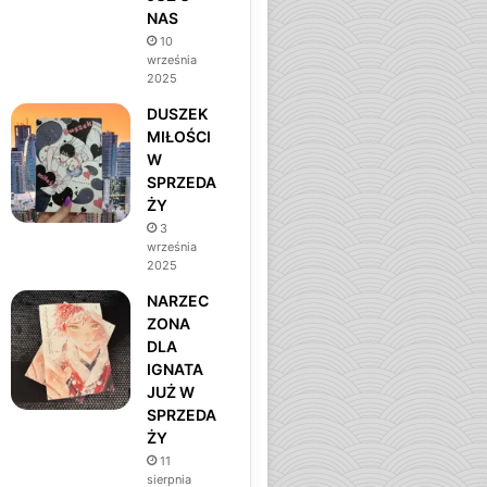
NAS
m
10
września
2025
DUSZEK
MIŁOŚCI
W
SPRZEDA
ŻY
3
września
2025
NARZEC
ZONA
DLA
IGNATA
JUŻ W
SPRZEDA
ŻY
11
sierpnia