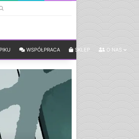
k
debar
Szukaj
PIKU
WSPÓŁPRACA
SKLEP
O NAS