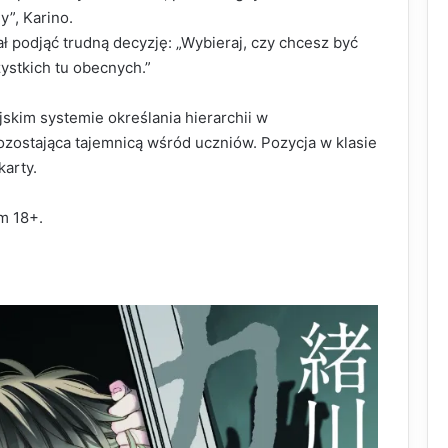
”, Karino.
 podjąć trudną decyzję: „Wybieraj, czy chcesz być
ystkich tu obecnych.”
jskim systemie określania hierarchii w
zostająca tajemnicą wśród uczniów. Pozycja w klasie
karty.
m 18+.