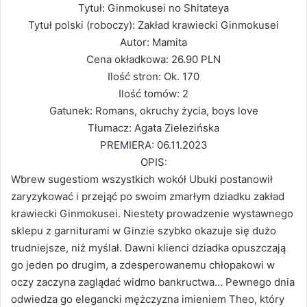
Tytuł: Ginmokusei no Shitateya
Tytuł polski (roboczy): Zakład krawiecki Ginmokusei
Autor: Mamita
Cena okładkowa: 26.90 PLN
Ilość stron: Ok. 170
Ilość tomów: 2
Gatunek: Romans, okruchy życia, boys love
Tłumacz: Agata Zielezińska
PREMIERA: 06.11.2023
OPIS:
Wbrew sugestiom wszystkich wokół Ubuki postanowił
zaryzykować i przejąć po swoim zmarłym dziadku zakład
krawiecki Ginmokusei. Niestety prowadzenie wystawnego
sklepu z garniturami w Ginzie szybko okazuje się dużo
trudniejsze, niż myślał. Dawni klienci dziadka opuszczają
go jeden po drugim, a zdesperowanemu chłopakowi w
oczy zaczyna zaglądać widmo bankructwa… Pewnego dnia
odwiedza go elegancki mężczyzna imieniem Theo, który