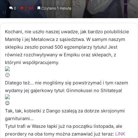
an
0
2 166
Czytano 1 minutę
email
Kochani, nie uszło naszej uwadze, jak bardzo polubiliście
Mamitę i jej Metalowca z sąsiedztwa. W samym naszym
sklepiku zeszło ponad 500 egzemplarzy tytułu! Jest
również rozchwytywany w Empiku oraz sklepach, z
którymi współpracujemy.
Dlatego też… nie mogliśmy się powstrzymać i tym razem
wydamy jej gajerkowy tytuł: Ginmokusei no Shitateya!
Tak, tak, kobietki z Dango szaleją za dobrze skrojonymi
garniturami…
Tytuł trafi w Wasze łapki już na początku listopada, ale
preordery na oba tomy można zamawiać już teraz:
LINK