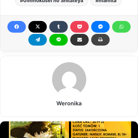
Ginmokusei no Shitateya
mamita
Weronika