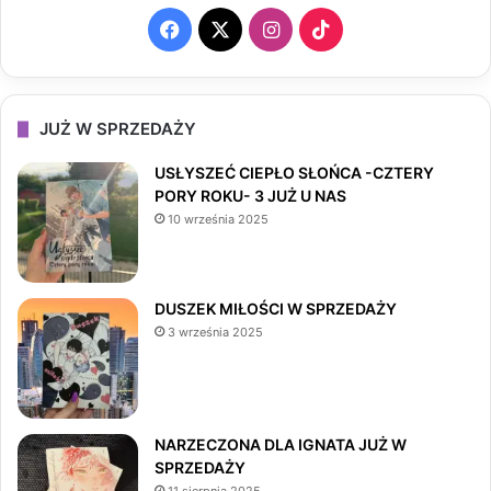
F
X
I
T
a
n
i
c
s
k
JUŻ W SPRZEDAŻY
e
t
T
USŁYSZEĆ CIEPŁO SŁOŃCA -CZTERY
PORY ROKU- 3 JUŻ U NAS
b
a
o
10 września 2025
o
g
k
o
r
DUSZEK MIŁOŚCI W SPRZEDAŻY
3 września 2025
k
a
m
NARZECZONA DLA IGNATA JUŻ W
SPRZEDAŻY