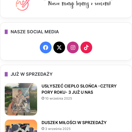
NASZE SOCIAL MEDIA
F
X
I
T
a
n
i
c
s
k
JUŻ W SPRZEDAŻY
e
t
T
USŁYSZEĆ CIEPŁO SŁOŃCA -CZTERY
PORY ROKU- 3 JUŻ U NAS
b
a
o
10 września 2025
o
g
k
o
r
DUSZEK MIŁOŚCI W SPRZEDAŻY
3 września 2025
k
a