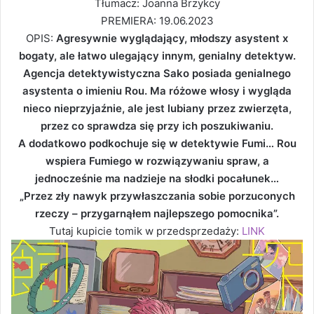
Tłumacz: Joanna Brzykcy
PREMIERA: 19.06.2023
OPIS:
Agresywnie wyglądający, młodszy asystent x
bogaty, ale łatwo ulegający innym, genialny detektyw.
Agencja detektywistyczna Sako posiada genialnego
asystenta o imieniu Rou. Ma różowe włosy i wygląda
nieco nieprzyjaźnie, ale jest lubiany przez zwierzęta,
przez co sprawdza się przy ich poszukiwaniu.
A dodatkowo podkochuje się w detektywie Fumi… Rou
wspiera Fumiego w rozwiązywaniu spraw, a
jednocześnie ma nadzieje na słodki pocałunek…
„Przez zły nawyk przywłaszczania sobie porzuconych
rzeczy – przygarnąłem najlepszego pomocnika”.
Tutaj kupicie tomik w przedsprzedaży:
LINK