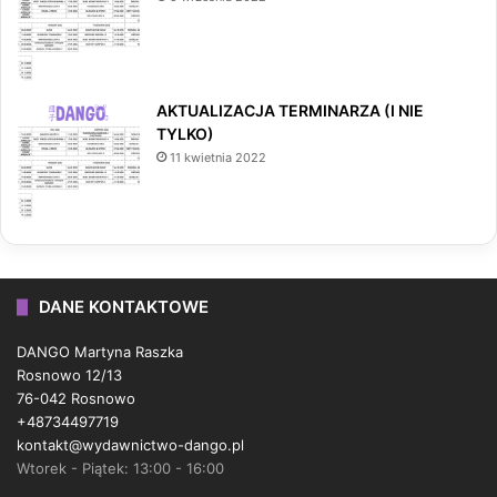
AKTUALIZACJA TERMINARZA (I NIE
TYLKO)
11 kwietnia 2022
DANE KONTAKTOWE
DANGO Martyna Raszka
Rosnowo 12/13
76-042 Rosnowo
+48734497719
kontakt@wydawnictwo-dango.pl
Wtorek - Piątek: 13:00 - 16:00