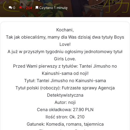
an
0
1 264
Czytano 1 minutę
email
Kochani,
Tak jak obiecaliśmy, mamy dla Was dzisiaj dwa tytuły Boys
Love!
A już w przyszłym tygodniu ogłosimy jednotomowy tytuł
Girls Love.
Przed Wami pierwszy z tytułów: Tantei Jimusho no
Kainushi-sama od noji!
Tytuł: Tantei Jimusho no Kainushi-sama
Tytuł polski (roboczy): Futrzaste sprawy Agencja
Detektywistyczna
Autor: noji
Cena okładkowa: 27.90 PLN
Ilość stron: Ok. 210
Gatunek: Komedia, romans, tajemnica