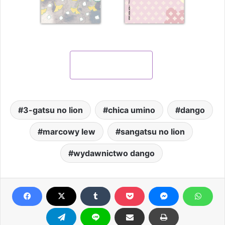
KUP ONLINE
3-gatsu no lion
chica umino
dango
marcowy lew
sangatsu no lion
wydawnictwo dango