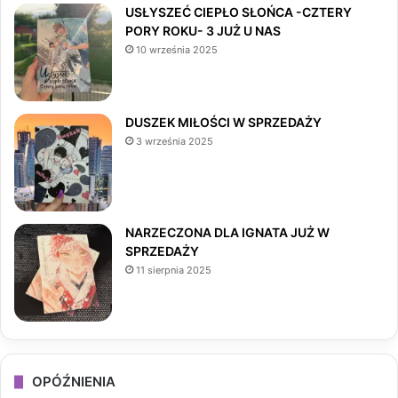
e
t
T
USŁYSZEĆ CIEPŁO SŁOŃCA -CZTERY
PORY ROKU- 3 JUŻ U NAS
b
a
o
10 września 2025
o
g
k
o
r
DUSZEK MIŁOŚCI W SPRZEDAŻY
3 września 2025
k
a
m
NARZECZONA DLA IGNATA JUŻ W
SPRZEDAŻY
11 sierpnia 2025
OPÓŹNIENIA