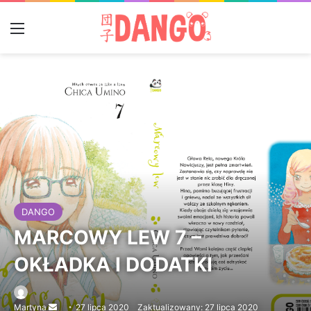
Menu
DANGO
MARCOWY LEW 7 –
OKŁADKA I DODATKI
Martyna
Send
27 lipca 2020
Zaktualizowany: 27 lipca 2020