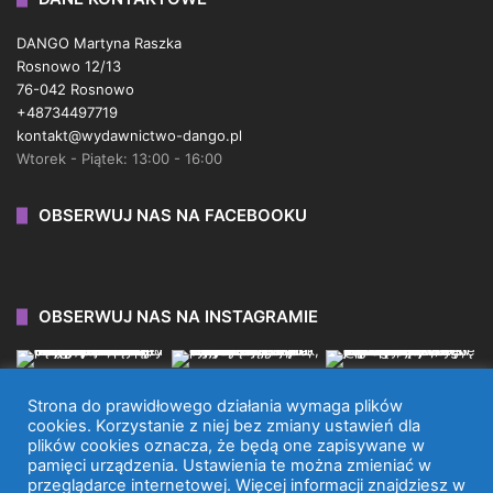
DANGO Martyna Raszka
Rosnowo 12/13
76-042 Rosnowo
+48734497719
kontakt@wydawnictwo-dango.pl
Wtorek - Piątek: 13:00 - 16:00
OBSERWUJ NAS NA FACEBOOKU
OBSERWUJ NAS NA INSTAGRAMIE
Strona do prawidłowego działania wymaga plików
cookies. Korzystanie z niej bez zmiany ustawień dla
plików cookies oznacza, że będą one zapisywane w
WYDAWNICTWO DANGO 2026 © WSZYSTKIE PRAWA
pamięci urządzenia. Ustawienia te można zmieniać w
przeglądarce internetowej. Więcej informacji znajdziesz w
ZASTRZEŻONE.