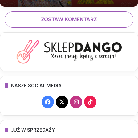
ZOSTAW KOMENTARZ
NASZE SOCIAL MEDIA
F
X
I
T
a
n
i
c
s
k
JUŻ W SPRZEDAŻY