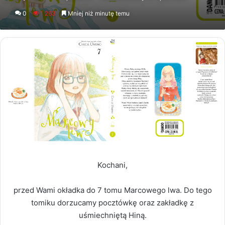
an
0
1 263
Mniej niż minutę temu
email
Kochani,
przed Wami okładka do 7 tomu Marcowego lwa. Do tego
tomiku dorzucamy pocztówkę oraz zakładkę z
uśmiechniętą Hiną.