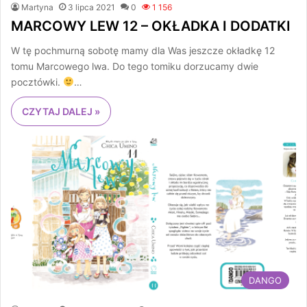
Martyna
3 lipca 2021
0
1 156
MARCOWY LEW 12 – OKŁADKA I DODATKI
W tę pochmurną sobotę mamy dla Was jeszcze okładkę 12
tomu Marcowego lwa. Do tego tomiku dorzucamy dwie
pocztówki.
…
CZYTAJ DALEJ »
DANGO