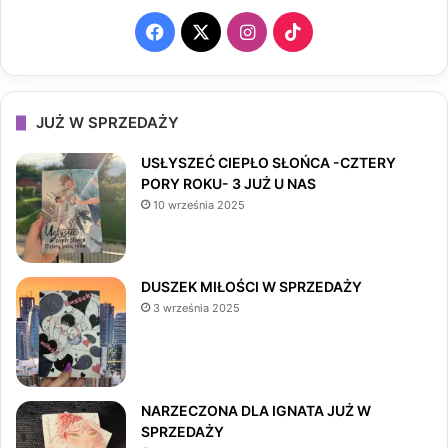
F
X
I
T
a
n
i
c
s
k
JUŻ W SPRZEDAŻY
e
t
T
USŁYSZEĆ CIEPŁO SŁOŃCA -CZTERY
PORY ROKU- 3 JUŻ U NAS
b
a
o
10 września 2025
o
g
k
o
r
DUSZEK MIŁOŚCI W SPRZEDAŻY
3 września 2025
k
a
m
NARZECZONA DLA IGNATA JUŻ W
SPRZEDAŻY