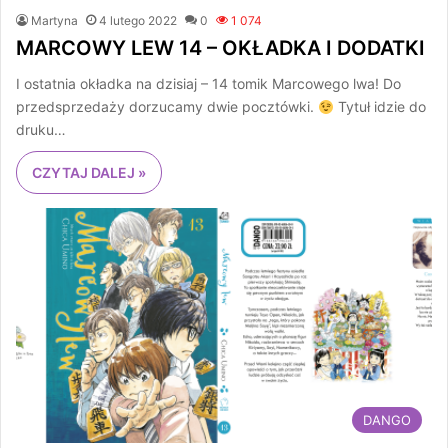
Martyna
4 lutego 2022
0
1 074
MARCOWY LEW 14 – OKŁADKA I DODATKI
I ostatnia okładka na dzisiaj – 14 tomik Marcowego lwa! Do
przedsprzedaży dorzucamy dwie pocztówki.
Tytuł idzie do
druku…
CZYTAJ DALEJ »
DANGO