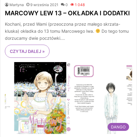
Martyna
9 września 2021
0
1 048
MARCOWY LEW 13 – OKŁADKA I DODATKI
Kochani, przed Wami (przeoczona przez małego skrzata-
kluska) okładka do 13 tomu Marcowego lwa.
Do tego tomu
dorzucamy dwie pocztówki.…
CZYTAJ DALEJ »
DANGO