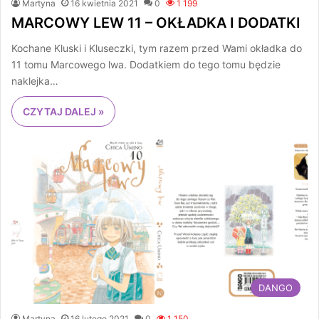
Martyna
16 kwietnia 2021
0
1 199
MARCOWY LEW 11 – OKŁADKA I DODATKI
Kochane Kluski i Kluseczki, tym razem przed Wami okładka do
11 tomu Marcowego lwa. Dodatkiem do tego tomu będzie
naklejka…
CZYTAJ DALEJ »
DANGO
Martyna
16 lutego 2021
0
1 150