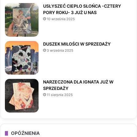
e
t
T
USŁYSZEĆ CIEPŁO SŁOŃCA -CZTERY
PORY ROKU- 3 JUŻ U NAS
b
a
o
10 września 2025
o
g
k
o
r
DUSZEK MIŁOŚCI W SPRZEDAŻY
3 września 2025
k
a
m
NARZECZONA DLA IGNATA JUŻ W
SPRZEDAŻY
11 sierpnia 2025
OPÓŹNIENIA