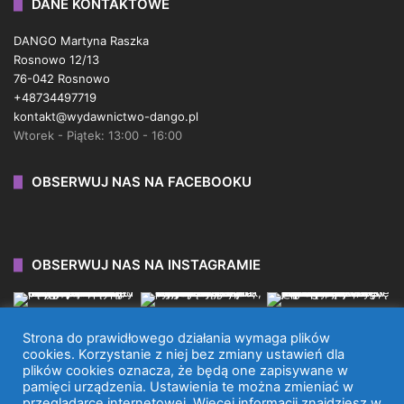
DANE KONTAKTOWE
DANGO Martyna Raszka
Rosnowo 12/13
76-042 Rosnowo
+48734497719
kontakt@wydawnictwo-dango.pl
Wtorek - Piątek: 13:00 - 16:00
OBSERWUJ NAS NA FACEBOOKU
OBSERWUJ NAS NA INSTAGRAMIE
Strona do prawidłowego działania wymaga plików
cookies. Korzystanie z niej bez zmiany ustawień dla
plików cookies oznacza, że będą one zapisywane w
WYDAWNICTWO DANGO 2026 © WSZYSTKIE PRAWA
pamięci urządzenia. Ustawienia te można zmieniać w
przeglądarce internetowej. Więcej informacji znajdziesz w
ZASTRZEŻONE.