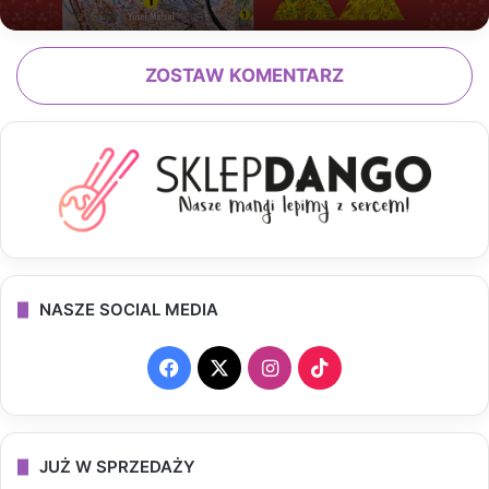
ZOSTAW KOMENTARZ
NASZE SOCIAL MEDIA
F
X
I
T
a
n
i
c
s
k
JUŻ W SPRZEDAŻY