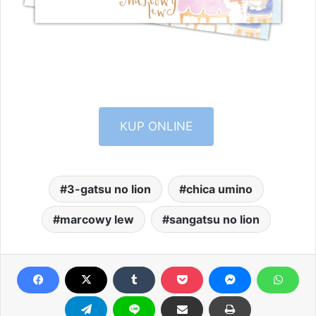
KUP ONLINE
3-gatsu no lion
chica umino
marcowy lew
sangatsu no lion