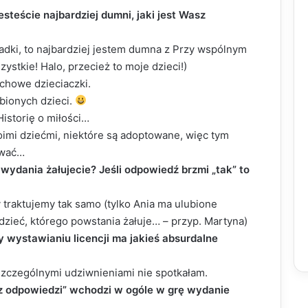
esteście najbardziej dumni, jaki jest Wasz
adki, to najbardziej jestem dumna z Przy wspólnym
szystkie! Halo, przecież to moje dzieci!)
chowe dzieciaczki.
bionych dzieci.
Historię o miłości…
imi dziećmi, niektóre są adoptowane, więc tym
ować…
o wydania żałujecie? Jeśli odpowiedź brzmi „tak” to
y traktujemy tak samo (tylko Ania ma ulubione
dzieć, którego powstania żałuje… – przyp. Martyna)
y wystawianiu licencji ma jakieś absurdalne
 szczególnymi udziwnieniami nie spotkałam.
ez odpowiedzi” wchodzi w ogóle w grę wydanie