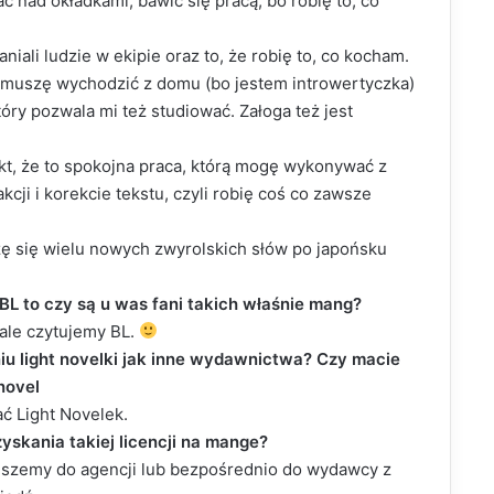
 nad okładkami, bawić się pracą, bo robię to, co
niali ludzie w ekipie oraz to, że robię to, co kocham.
 muszę wychodzić z domu (bo jestem introwertyczka)
tóry pozwala mi też studiować. Załoga też jest
akt, że to spokojna praca, którą mogę wykonywać z
kcji i korekcie tekstu, czyli robię coś co zawsze
czę się wielu nowych zwyrolskich słów po japońsku
BL to czy są u was fani takich właśnie mang?
, ale czytujemy BL.
niu light novelki jak inne wydawnictwa? Czy macie
 novel
ć Light Novelek.
yskania takiej licencji na mange?
piszemy do agencji lub bezpośrednio do wydawcy z