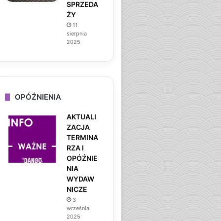
SPRZEDA
ŻY
11
sierpnia
2025
OPÓŹNIENIA
AKTUALI
ZACJA
TERMINA
RZA I
OPÓŹNIE
NIA
WYDAW
NICZE
3
września
2025