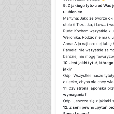
9. Z jakiego tytułu od Was j
ulubieniec.
Martyna: Jako że tworzę okł
stole (i Trzustka, i Lew… i w
Ruda: Kocham wszystkie klu
Weronika: Rodzic nie ma ulu
Anna: A ja najbardziej lubię 
Pamela: Nie wszystkie są mo
bardziej nie mogę faworyz
10. Jest jakiś tytuł, któreg
jaki?
Odp.: Wszystkie nasze tytuł
dziecko, chyba nie chcę wie
11. Czy strona japońska prz
wymagania?
Odp.: Jeszcze się z jakimiś
12. Z serii pewno „pytań b
Super Lovers?