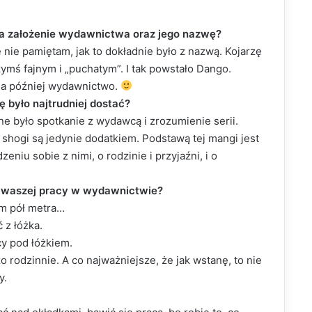
 na założenie wydawnictwa oraz jego nazwę?
nie pamiętam, jak to dokładnie było z nazwą. Kojarzę
zymś fajnym i „puchatym”. I tak powstało Dango.
, a później wydawnictwo.
ę było najtrudniej dostać?
e było spotkanie z wydawcą i zrozumienie serii.
hogi są jedynie dodatkiem. Podstawą tej mangi jest
eniu sobie z nimi, o rodzinie i przyjaźni, i o
 w waszej pracy w wydawnictwie?
am pół metra…
 z łóżka.
y pod łóżkiem.
o rodzinnie. A co najważniejsze, że jak wstanę, to nie
y.