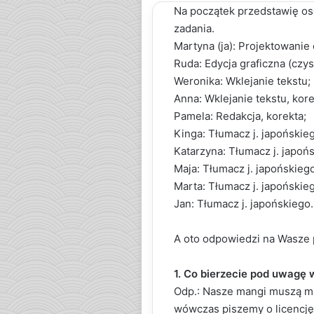
Na początek przedstawię oso
zadania.
Martyna (ja): Projektowanie
Ruda: Edycja graficzna (czys
Weronika: Wklejanie tekstu;
Anna: Wklejanie tekstu, kore
Pamela: Redakcja, korekta;
Kinga: Tłumacz j. japońskie
Katarzyna: Tłumacz j. japoń
Maja: Tłumacz j. japońskiego
Marta: Tłumacz j. japońskie
Jan: Tłumacz j. japońskiego.
A oto odpowiedzi na Wasze 
1. Co bierzecie pod uwagę
Odp.: Nasze mangi muszą mie
wówczas piszemy o licencj