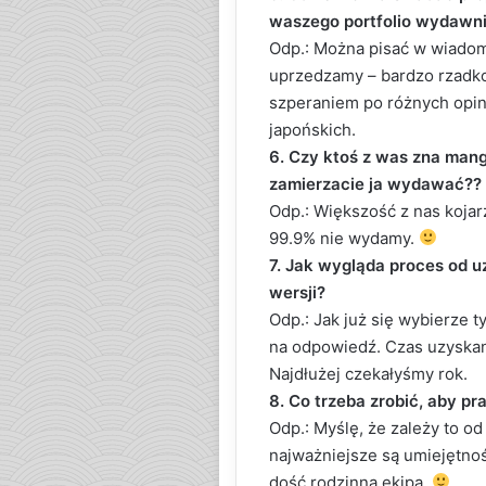
waszego portfolio wydawn
Odp.: Można pisać w wiadom
uprzedzamy – bardzo rzadko
szperaniem po różnych opinia
japońskich.
6. Czy ktoś z was zna mangę
zamierzacie ja wydawać??
Odp.: Większość z nas kojar
99.9% nie wydamy.
7. Jak wygląda proces od u
wersji?
Odp.: Jak już się wybierze t
na odpowiedź. Czas uzyskani
Najdłużej czekałyśmy rok.
8. Co trzeba zrobić, aby p
Odp.: Myślę, że zależy to o
najważniejsze są umiejętnoś
dość rodzinną ekipą.