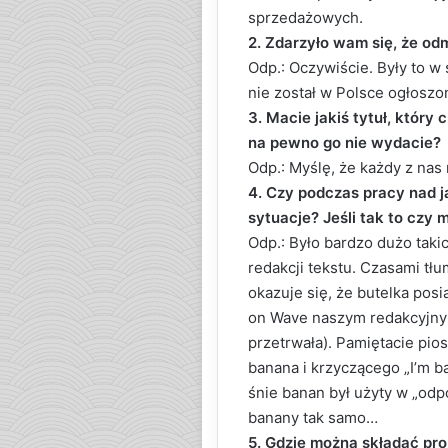
sprzedażowych.
2. Zdarzyło wam się, że o
Odp.: Oczywiście. Były to w 
nie został w Polsce ogłoszon
3. Macie jakiś tytuł, który
na pewno go nie wydacie?
Odp.: Myślę, że każdy z nas 
4. Czy podczas pracy nad j
sytuacje? Jeśli tak to czy
Odp.: Było bardzo dużo taki
redakcji tekstu. Czasami tłu
okazuje się, że butelka pos
on Wave naszym redakcyjnym
przetrwała). Pamiętacie pi
banana i krzyczącego „I’m b
śnie banan był użyty w „odp
banany tak samo…
5. Gdzie można składać pr