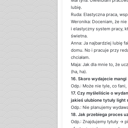
Martyna: Uwielbiam pracować
lubię.
Ruda: Elastyczna praca, wspa
Weronika: Doceniam, że nie
i elastyczny system pracy, k
świetna.
Anna: Ja najbardziej lubię f
domu. No i pracuje przy reda
chciałam.
Maja: Jak dla mnie to, że u
(ha, ha).
16. Skoro wydajecie mangi 
Odp.: Może nie tyle, co fani
17. Czy myśleliście o wyda
jakieś ulubione tytuły light
Odp.: Nie planujemy wydawa
18. Jak przebiega proces uz
Odp.: Znajdujemy tytuły -> 