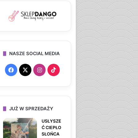
NASZE SOCIAL MEDIA
F
X
I
T
a
n
i
c
s
k
e
t
T
JUŻ W SPRZEDAŻY
b
a
o
USŁYSZE
Ć CIEPŁO
o
g
k
SŁOŃCA