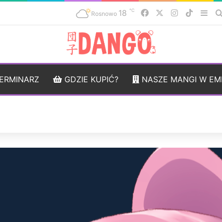
℃
18
Facebook
X
Instagram
TikTok
Sid
Rosnowo
ERMINARZ
GDZIE KUPIĆ?
NASZE MANGI W EM