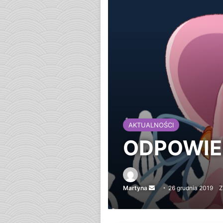
AKTUALNOŚCI
ODPOWIE
Martyna
Send
26 grudnia 2019
Z
an
email