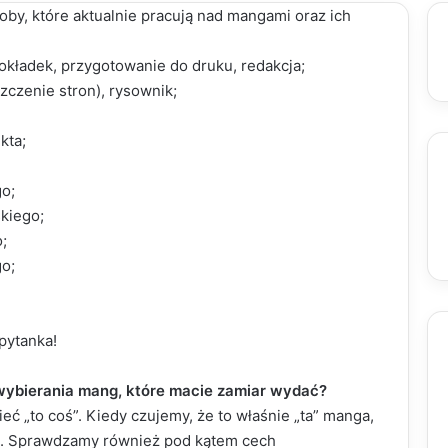
by, które aktualnie pracują nad mangami oraz ich
 okładek, przygotowanie do druku, redakcja;
zczenie stron), rysownik;
kta;
go;
skiego;
;
go;
pytanka!
 wybierania mang, które macie zamiar wydać?
ć „to coś”. Kiedy czujemy, że to właśnie „ta” manga,
ę. Sprawdzamy również pod kątem cech