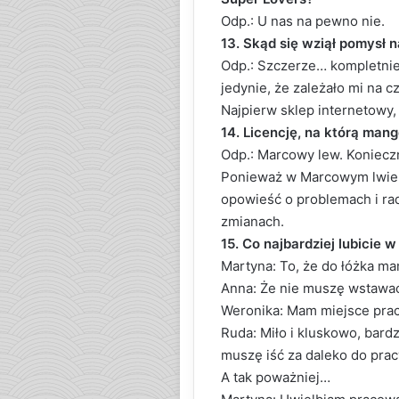
Odp.: U nas na pewno nie.
13. Skąd się wziął pomysł
Odp.: Szczerze… kompletnie 
jedynie, że zależało mi na c
Najpierw sklep internetowy
14. Licencję, na którą mang
Odp.: Marcowy lew. Konieczn
Ponieważ w Marcowym lwie s
opowieść o problemach i radz
zmianach.
15. Co najbardziej lubicie
Martyna: To, że do łóżka m
Anna: Że nie muszę wstawać
Weronika: Mam miejsce prac
Ruda: Miło i kluskowo, bardz
muszę iść za daleko do prac
A tak poważniej…