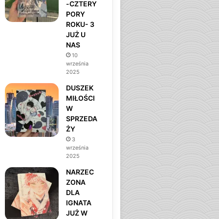
-CZTERY
o
r
PORY
ROKU- 3
k
a
JUŻ U
NAS
m
10
września
2025
DUSZEK
MIŁOŚCI
W
SPRZEDA
ŻY
3
września
2025
NARZEC
ZONA
DLA
IGNATA
JUŻ W