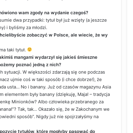
dmówiono wam zgody na wydanie czegoś?
sumie dwa przypadki: tytuł był już wzięty (a jeszcze
y) i byliśmy za młodzi.
 chcielibyście zobaczyć w Polsce, ale wiecie, że wy
ma taki tytuł.
akimiś mangami wydarzył się jakieś śmieszne
 możemy poznać jedną z nich?
ch sytuacji. W większości zdarzają się one podczas
macz ujmie coś w taki sposób (i chce dobrze!), że
iada usta… No i banany. Już od czasów magazynu Asia
 elementem były banany (dziękuję, Maja! – tradycja
osenkę Minionków? Albo człowieka przebranego za
anana!”? Tak, tak… Okazało się, że w Zakochanym we
owiedni sposób”. Nigdy już nie spojrzałyśmy na
opozycje tytułów, które mogłyby pasować do