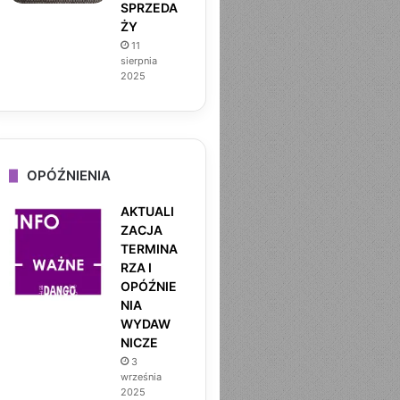
SPRZEDA
ŻY
11
sierpnia
2025
OPÓŹNIENIA
AKTUALI
ZACJA
TERMINA
RZA I
OPÓŹNIE
NIA
WYDAW
NICZE
3
września
2025