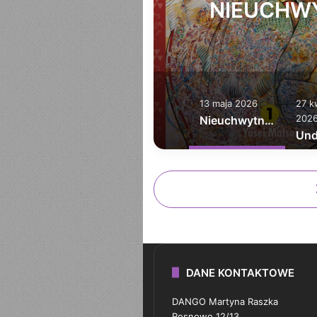
OM 2
NIEUCHW
13 maja 2026
27 k
202
Nieuchwytny Samuraj tom 1
DANE KONTAKTOWE
DANGO Martyna Raszka
Rosnowo 12/13