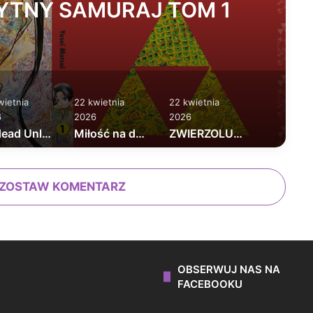
YTNY SAMURAJ TOM 1
wietnia
22 kwietnia
22 kwietnia
6
2026
2026
Undead Unluck tom 1
Miłość na dowóz tom 1
ZWIERZOLUDZIE TOM 2
ZOSTAW KOMENTARZ
OBSERWUJ NAS NA
FACEBOOKU