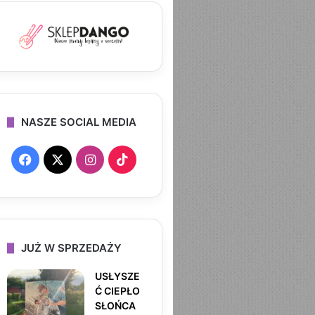
NASZE SOCIAL MEDIA
F
X
I
T
a
n
i
c
s
k
e
t
T
JUŻ W SPRZEDAŻY
b
a
o
USŁYSZE
Ć CIEPŁO
o
g
k
SŁOŃCA