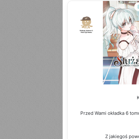
K
Przed Wami okładka 6 tomu
Z jakiegoś pow