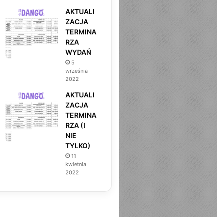
AKTUALI
ZACJA
TERMINA
RZA
WYDAŃ
5
września
2022
AKTUALI
ZACJA
TERMINA
RZA (I
NIE
TYLKO)
11
kwietnia
2022
DANGO
27 kwietnia 2026