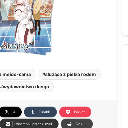
a meido-sama
służąca z piekła rodem
wydawnictwo dango
X
Tumblr
Pocket
Udostępnij przez e-mail
Drukuj