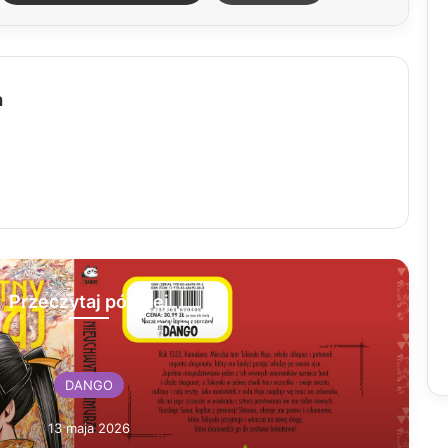
a
Przeczytaj później
DANGO
13 maja 2026