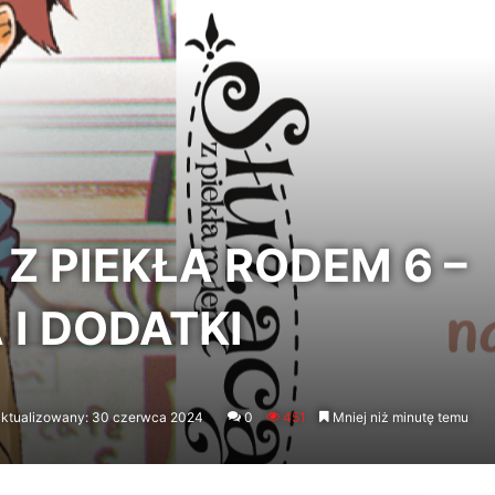
Z PIEKŁA RODEM 6 –
I DODATKI
ktualizowany: 30 czerwca 2024
0
451
Mniej niż minutę temu