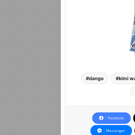
dango
kimi w
Facebook
Messenger