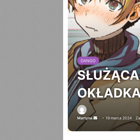
DANGO
SŁUŻĄCA 
OKŁADKA 
Martyna
Send
19 marca 2024
Za
an
email