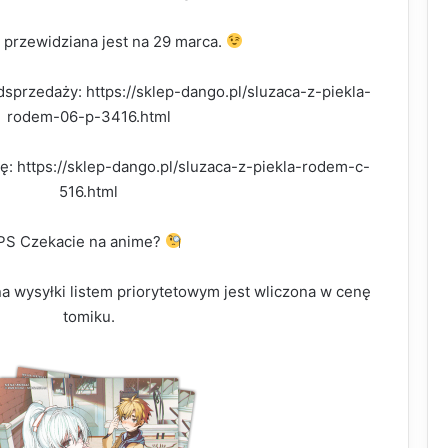
 przewidziana jest na 29 marca.
dsprzedaży: https://sklep-dango.pl/sluzaca-z-piekla-
rodem-06-p-3416.html
rię: https://sklep-dango.pl/sluzaca-z-piekla-rodem-c-
516.html
PS Czekacie na anime?
 wysyłki listem priorytetowym jest wliczona w cenę
tomiku.