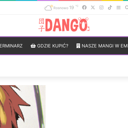
℃
19
Facebook
X
Instagram
TikTok
Sid
Rosnowo
ERMINARZ
GDZIE KUPIĆ?
NASZE MANGI W EM