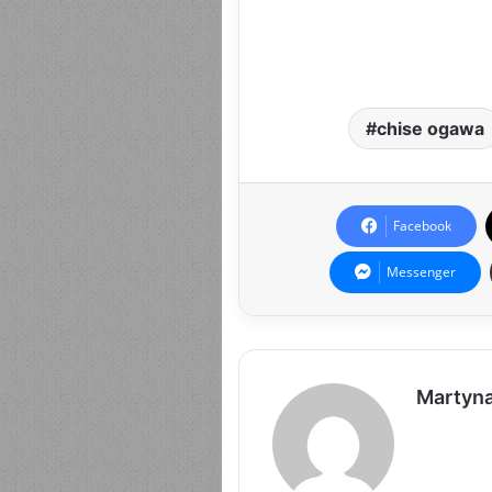
chise ogawa
Facebook
Messenger
Martyn