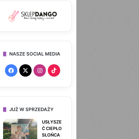
NASZE SOCIAL MEDIA
F
X
I
T
a
n
i
c
s
k
e
t
T
JUŻ W SPRZEDAŻY
b
a
o
USŁYSZE
Ć CIEPŁO
o
g
k
SŁOŃCA