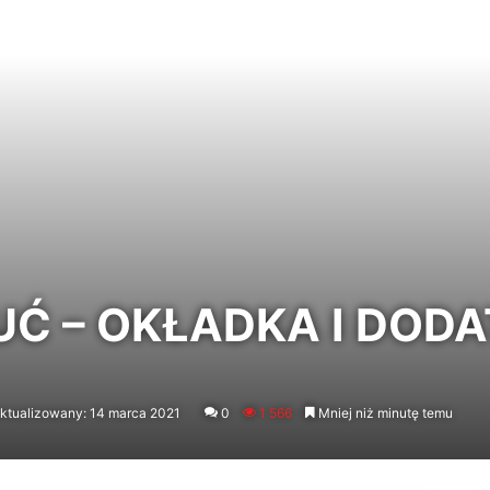
Ć – OKŁADKA I DODA
ktualizowany: 14 marca 2021
0
1 566
Mniej niż minutę temu