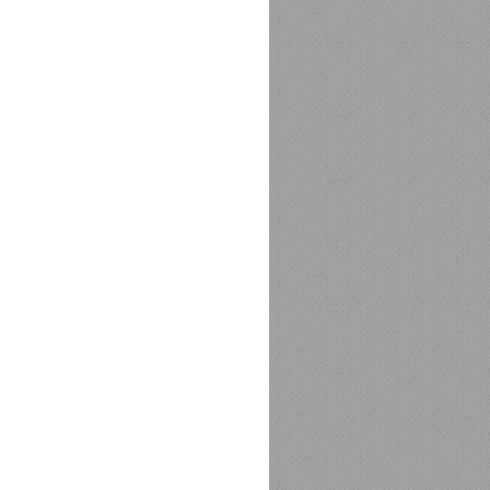
MOCHIKO BY DANGO
7 sierpnia 2025
NARZECZONA DLA IGNATA 