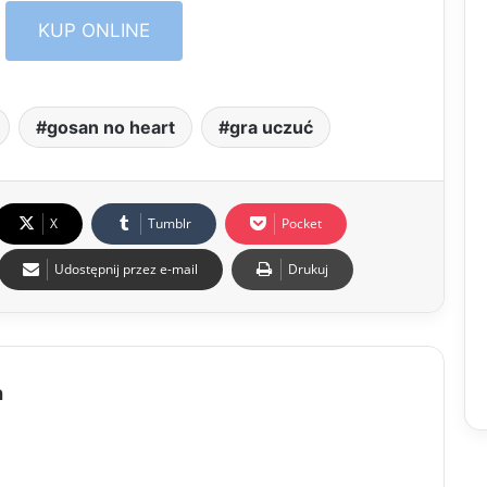
KUP ONLINE
gosan no heart
gra uczuć
X
Tumblr
Pocket
Udostępnij przez e-mail
Drukuj
a