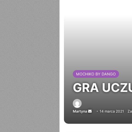
MOCHIKO BY DANGO
GRA UCZU
Martyna
Send
14 marca 2021
Za
an
email