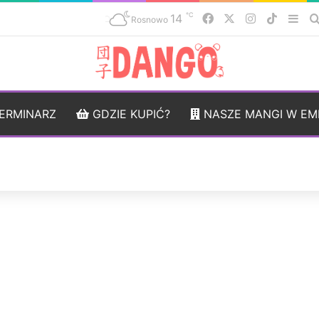
℃
14
Facebook
X
Instagram
TikTok
Sid
Rosnowo
ERMINARZ
GDZIE KUPIĆ?
NASZE MANGI W EM