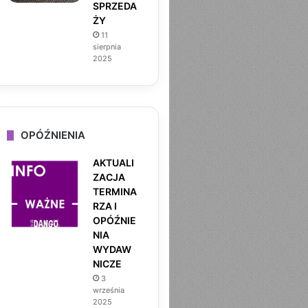
SPRZEDA
ŻY
11
sierpnia
2025
OPÓŹNIENIA
AKTUALI
ZACJA
TERMINA
RZA I
OPÓŹNIE
NIA
WYDAW
NICZE
3
września
2025