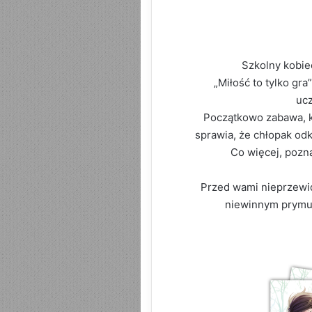
Szkolny kobie
„Miłość to tylko g
ucz
Początkowo zabawa, kt
sprawia, że chłopak od
Co więcej, pozn
Przed wami nieprzewid
niewinnym prymus