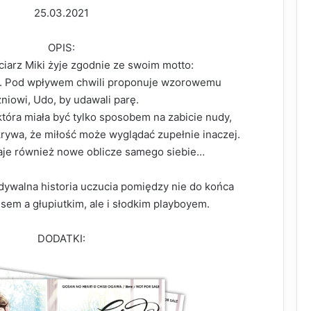
25.03.2021
OPIS:
ciarz Miki żyje zgodnie ze swoim motto:
ra”. Pod wpływem chwili proponuje wzorowemu
niowi, Udo, by udawali parę.
óra miała być tylko sposobem na zabicie nudy,
krywa, że miłość może wyglądać zupełnie inaczej.
aje również nowe oblicze samego siebie…
ywalna historia uczucia pomiędzy nie do końca
em a głupiutkim, ale i słodkim playboyem.
DODATKI: