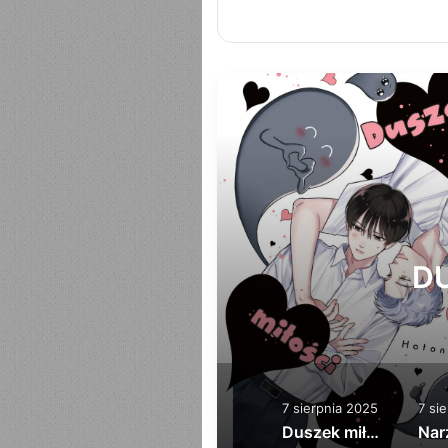
T
DU
7 sierpnia 2025
7 si
Duszek miłości