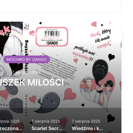
Przeczytaj później
MOCHIKO BY DANGO
7 sierpnia 2025
SZEK MIŁOŚCI
erpnia 2025
7 sierpnia 2025
7 sierpnia 2025
Narzeczona dla Ignata tom 1
Scarlet Secret nowa edycja
Wiedźma i kot