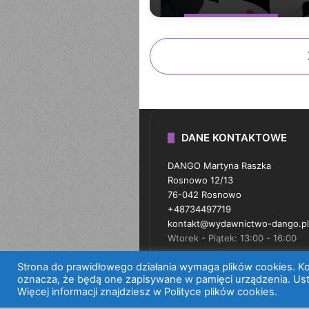
DANE KONTAKTOWE
DANGO Martyna Raszka
Rosnowo 12/13
76-042 Rosnowo
+48734497719
kontakt@wydawnictwo-dango.pl
Wtorek - Piątek: 13:00 - 16:00
Strona do prawidłowego działania wymaga plików cookies. Kor
oznacza, że będą one zapisywane w pamięci urządzenia. Ust
Więcej informacji znajdziesz w Polityce plików cookies.