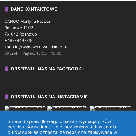
DANE KONTAKTOWE
DANGO Martyna Raszka
Rosnowo 12/13
76-042 Rosnowo
+48734497719
kontakt@wydawnictwo-dango.pl
Wtorek - Piątek: 13:00 - 16:00
OBSERWUJ NAS NA FACEBOOKU
OBSERWUJ NAS NA INSTAGRAMIE
Strona do prawidłowego działania wymaga plików
cookies. Korzystanie z niej bez zmiany ustawień dla
plików cookies oznacza, że będą one zapisywane w
WYDAWNICTWO DANGO 2026 © WSZYSTKIE PRAWA