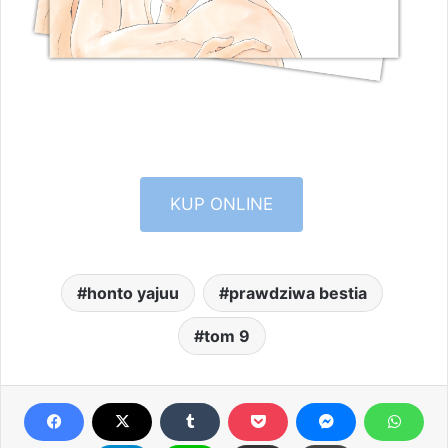
KUP ONLINE
honto yajuu
prawdziwa bestia
tom 9