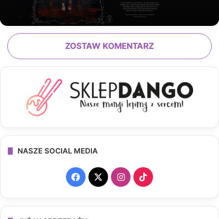
ZOSTAW KOMENTARZ
NASZE SOCIAL MEDIA
F
X
I
T
a
n
i
c
s
k