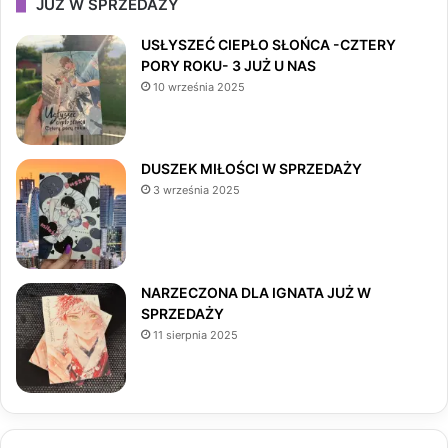
JUŻ W SPRZEDAŻY
e
t
T
USŁYSZEĆ CIEPŁO SŁOŃCA -CZTERY
PORY ROKU- 3 JUŻ U NAS
b
a
o
10 września 2025
o
g
k
o
r
DUSZEK MIŁOŚCI W SPRZEDAŻY
3 września 2025
k
a
m
NARZECZONA DLA IGNATA JUŻ W
SPRZEDAŻY
11 sierpnia 2025