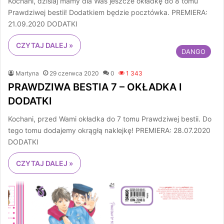
Kochani, dzisiaj mamy dla Was jeszcze okładkę do 8 tomu
Prawdziwej bestii! Dodatkiem będzie pocztówka. PREMIERA:
21.09.2020 DODATKI
CZYTAJ DALEJ »
DANGO
Martyna
29 czerwca 2020
0
1 343
PRAWDZIWA BESTIA 7 – OKŁADKA I
DODATKI
Kochani, przed Wami okładka do 7 tomu Prawdziwej bestii. Do
tego tomu dodajemy okrągłą naklejkę! PREMIERA: 28.07.2020
DODATKI
CZYTAJ DALEJ »