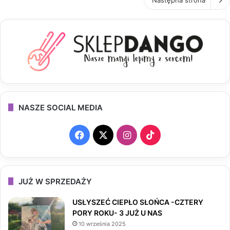
NASZE SOCIAL MEDIA
F
X
I
T
a
n
i
c
s
k
JUŻ W SPRZEDAŻY
e
t
T
USŁYSZEĆ CIEPŁO SŁOŃCA -CZTERY
PORY ROKU- 3 JUŻ U NAS
b
a
o
10 września 2025