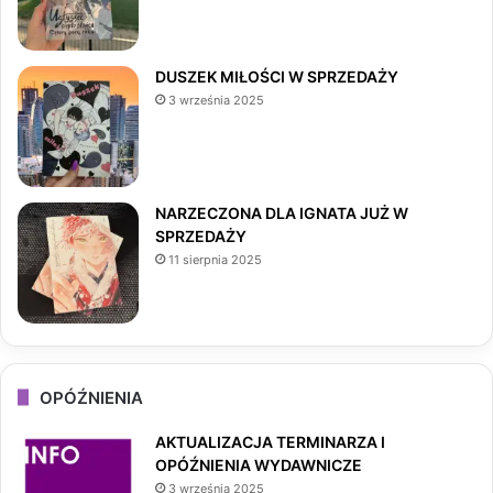
o
g
k
o
r
DUSZEK MIŁOŚCI W SPRZEDAŻY
3 września 2025
k
a
m
NARZECZONA DLA IGNATA JUŻ W
SPRZEDAŻY
11 sierpnia 2025
OPÓŹNIENIA
AKTUALIZACJA TERMINARZA I
OPÓŹNIENIA WYDAWNICZE
3 września 2025