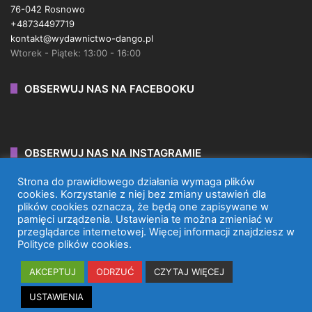
76-042 Rosnowo
+48734497719
kontakt@wydawnictwo-dango.pl
Wtorek - Piątek: 13:00 - 16:00
OBSERWUJ NAS NA FACEBOOKU
OBSERWUJ NAS NA INSTAGRAMIE
Strona do prawidłowego działania wymaga plików
cookies. Korzystanie z niej bez zmiany ustawień dla
plików cookies oznacza, że będą one zapisywane w
pamięci urządzenia. Ustawienia te można zmieniać w
przeglądarce internetowej. Więcej informacji znajdziesz w
WYDAWNICTWO DANGO 2026 © WSZYSTKIE PRAWA
Polityce plików cookies.
ZASTRZEŻONE.
AKCEPTUJ
ODRZUĆ
CZYTAJ WIĘCEJ
Facebook
X
Instagram
TikTok
USTAWIENIA