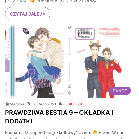
pocztówka.
PREMIERA: 30.03.2021 OPIS:…
CZYTAJ DALEJ »
DANGO
Martyna
16 lutego 2021
0
1 128
PRAWDZIWA BESTIA 9 – OKŁADKA I
DODATKI
Kochani, dzisiaj będzie „okładkowy” dzień.
Przed Wami