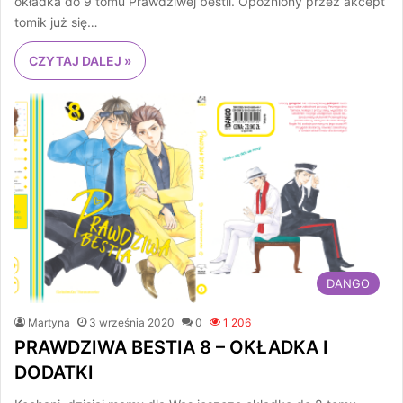
okładka do 9 tomu Prawdziwej bestii. Opóźniony przez akcept
tomik już się…
CZYTAJ DALEJ »
DANGO
Martyna
3 września 2020
0
1 206
PRAWDZIWA BESTIA 8 – OKŁADKA I
DODATKI