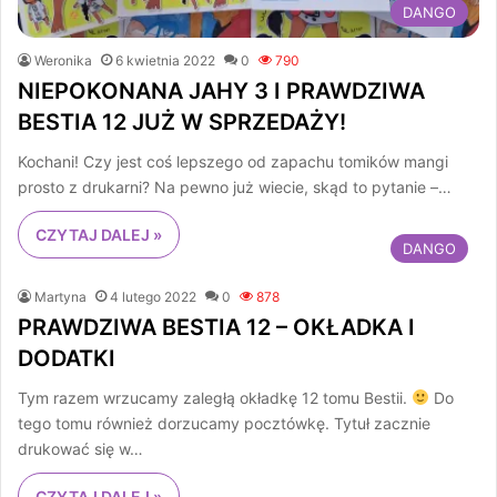
DANGO
Weronika
6 kwietnia 2022
0
790
NIEPOKONANA JAHY 3 I PRAWDZIWA
BESTIA 12 JUŻ W SPRZEDAŻY!
Kochani! Czy jest coś lepszego od zapachu tomików mangi
prosto z drukarni? Na pewno już wiecie, skąd to pytanie –…
CZYTAJ DALEJ »
DANGO
Martyna
4 lutego 2022
0
878
PRAWDZIWA BESTIA 12 – OKŁADKA I
DODATKI
Tym razem wrzucamy zaległą okładkę 12 tomu Bestii.
Do
tego tomu również dorzucamy pocztówkę. Tytuł zacznie
drukować się w…
CZYTAJ DALEJ »