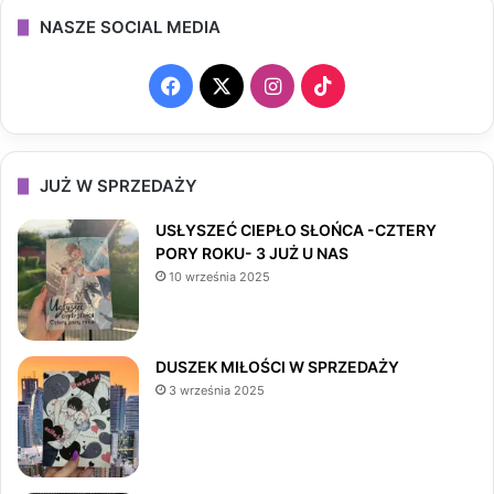
NASZE SOCIAL MEDIA
F
X
I
T
a
n
i
c
s
k
JUŻ W SPRZEDAŻY
e
t
T
USŁYSZEĆ CIEPŁO SŁOŃCA -CZTERY
PORY ROKU- 3 JUŻ U NAS
b
a
o
10 września 2025
o
g
k
o
r
DUSZEK MIŁOŚCI W SPRZEDAŻY
3 września 2025
k
a
m