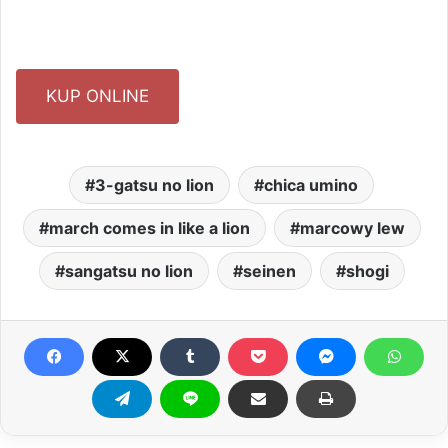
KUP ONLINE
3-gatsu no lion
chica umino
march comes in like a lion
marcowy lew
sangatsu no lion
seinen
shogi