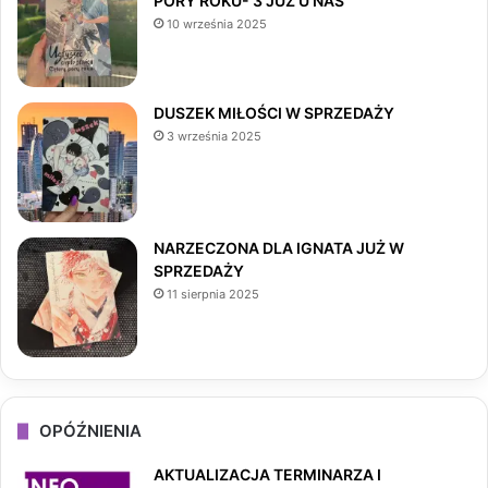
PORY ROKU- 3 JUŻ U NAS
b
a
o
10 września 2025
o
g
k
o
r
DUSZEK MIŁOŚCI W SPRZEDAŻY
3 września 2025
k
a
m
NARZECZONA DLA IGNATA JUŻ W
SPRZEDAŻY
11 sierpnia 2025
OPÓŹNIENIA
AKTUALIZACJA TERMINARZA I