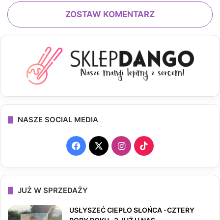
ZOSTAW KOMENTARZ
NASZE SOCIAL MEDIA
F
X
I
T
a
n
i
c
s
k
JUŻ W SPRZEDAŻY
e
t
T
USŁYSZEĆ CIEPŁO SŁOŃCA -CZTERY