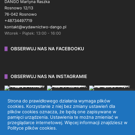
DANGO Martyna Raszka
Rosnowo 12/13
76-042 Rosnowo
+48734497719
kontakt@wydawnictwo-dango.pl
Wtorek - Piątek: 13:00 - 16:00
OBSERWUJ NAS NA FACEBOOKU
OBSERWUJ NAS NA INSTAGRAMIE
Strona do prawidłowego działania wymaga plików
cookies. Korzystanie z niej bez zmiany ustawień dla
plików cookies oznacza, że będą one zapisywane w
WYDAWNICTWO DANGO 2026 © WSZYSTKIE PRAWA
pamięci urządzenia. Ustawienia te można zmieniać w
przeglądarce internetowej. Więcej informacji znajdziesz w
ZASTRZEŻONE.
Polityce plików cookies.