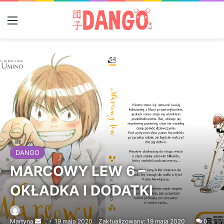
Menu
DANGO
MARCOWY LEW 6 –
OKŁADKA I DODATKI
Martyna
Send
19 maja 2020
Zaktualizowany: 19 maja 2020
0