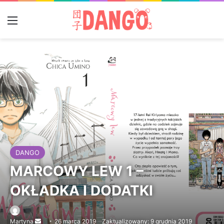
Menu
DANGO
MARCOWY LEW 1 –
OKŁADKA I DODATKI
Martyna
Send
26 marca 2019
Zaktualizowany: 9 grudnia 2019