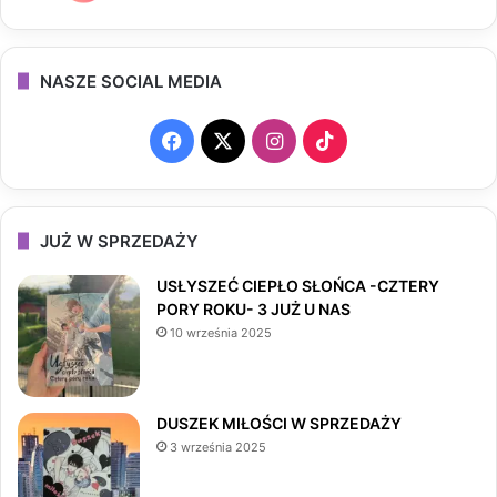
NASZE SOCIAL MEDIA
F
X
I
T
a
n
i
c
s
k
JUŻ W SPRZEDAŻY
e
t
T
USŁYSZEĆ CIEPŁO SŁOŃCA -CZTERY
PORY ROKU- 3 JUŻ U NAS
b
a
o
10 września 2025
o
g
k
o
r
DUSZEK MIŁOŚCI W SPRZEDAŻY
3 września 2025
k
a
m