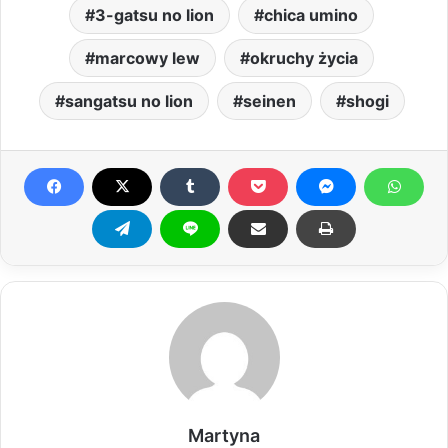
3-gatsu no lion
chica umino
marcowy lew
okruchy życia
sangatsu no lion
seinen
shogi
Martyna