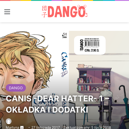
Menu
DANGO
CANIS -DEAR HATTER- 1 –
OKŁADKA I DODATKI
Martyna
Send
27 listopada 2017
Zaktualizowany: 5 lipca 2018