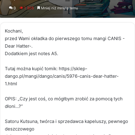
an
0
1 305
Mniej niż minutę temu
email
Kochani,
przed Wami okładka do pierwszego tomu mangi CANIS -
Dear Hatter-.
Dodatkiem jest notes A5.
Tutaj można kupić tomik: https://sklep-
dango.pl/mangi/dango/canis/5976-canis-dear-hatter-
1.html
OPIS: „Czy jest coś, co mógłbym zrobić za pomocą tych
dłoni…?”
Satoru Kutsuna, twórca i sprzedawca kapeluszy, pewnego
deszczowego