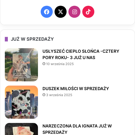
F
X
I
T
a
n
i
c
s
k
JUŻ W SPRZEDAŻY
e
t
T
USŁYSZEĆ CIEPŁO SŁOŃCA -CZTERY
PORY ROKU- 3 JUŻ U NAS
b
a
o
10 września 2025
o
g
k
o
r
DUSZEK MIŁOŚCI W SPRZEDAŻY
3 września 2025
k
a
m
NARZECZONA DLA IGNATA JUŻ W
SPRZEDAŻY