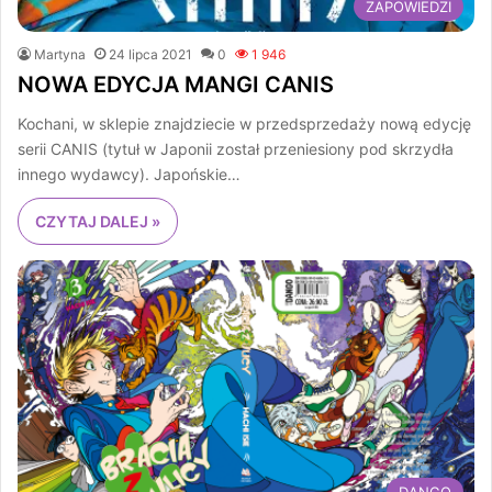
ZAPOWIEDZI
Martyna
24 lipca 2021
0
1 946
NOWA EDYCJA MANGI CANIS
Kochani, w sklepie znajdziecie w przedsprzedaży nową edycję
serii CANIS (tytuł w Japonii został przeniesiony pod skrzydła
innego wydawcy). Japońskie…
CZYTAJ DALEJ »