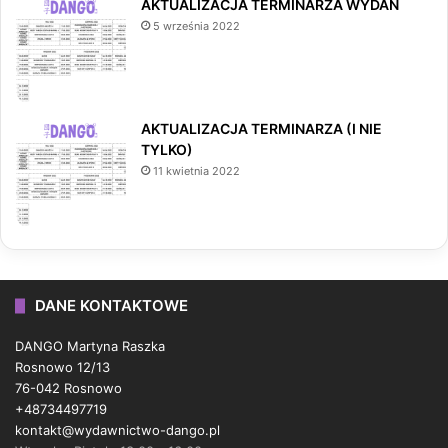
AKTUALIZACJA TERMINARZA WYDAŃ
5 września 2022
AKTUALIZACJA TERMINARZA (I NIE
TYLKO)
11 kwietnia 2022
DANE KONTAKTOWE
DANGO Martyna Raszka
Rosnowo 12/13
76-042 Rosnowo
+48734497719
kontakt@wydawnictwo-dango.pl