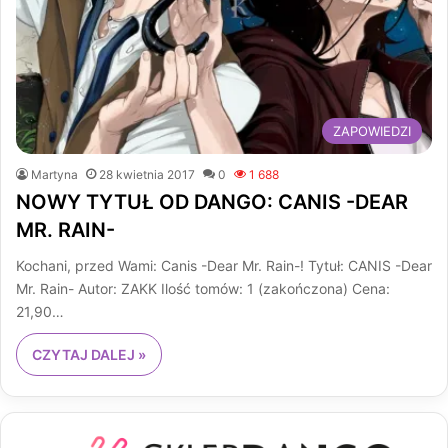
ZAPOWIEDZI
Martyna
28 kwietnia 2017
0
1 688
NOWY TYTUŁ OD DANGO: CANIS -DEAR
MR. RAIN-
Kochani, przed Wami: Canis -Dear Mr. Rain-! Tytuł: CANIS -Dear
Mr. Rain- Autor: ZAKK Ilość tomów: 1 (zakończona) Cena:
21,90…
CZYTAJ DALEJ »