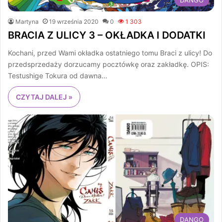
DANGO
Martyna
19 września 2020
0
1 303
BRACIA Z ULICY 3 – OKŁADKA I DODATKI
Kochani, przed Wami okładka ostatniego tomu Braci z ulicy! Do
przedsprzedaży dorzucamy pocztówkę oraz zakładkę. OPIS:
Testushige Tokura od dawna…
CZYTAJ DALEJ »
DANGO