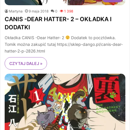
Martyna
9 maja 2018
0
1 398
CANIS -DEAR HATTER- 2 – OKŁADKA I
DODATKI
Okładka CANIS -Dear Hatter- 2
Dodatek to pocztówka.
Tomik można zakupić tutaj https://sklep-dango.pl/canis-dear-
hatter-2-p-2826.html
CZYTAJ DALEJ »