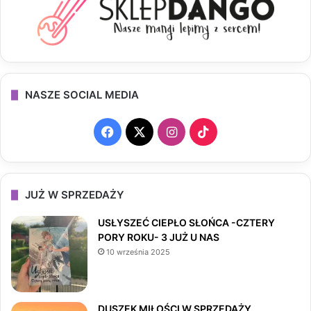
NASZE SOCIAL MEDIA
F
X
I
T
a
n
i
c
s
k
JUŻ W SPRZEDAŻY
e
t
T
USŁYSZEĆ CIEPŁO SŁOŃCA -CZTERY
PORY ROKU- 3 JUŻ U NAS
b
a
o
10 września 2025
o
g
k
o
r
DUSZEK MIŁOŚCI W SPRZEDAŻY