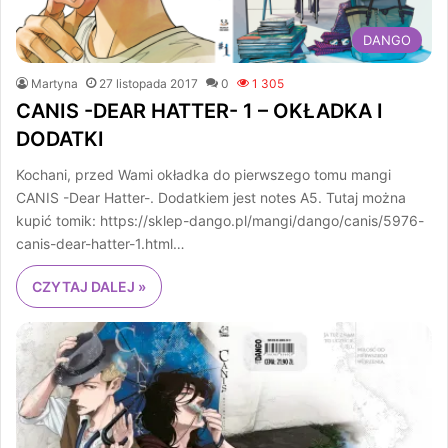
DANGO
Martyna
27 listopada 2017
0
1 305
CANIS -DEAR HATTER- 1 – OKŁADKA I
DODATKI
Kochani, przed Wami okładka do pierwszego tomu mangi
CANIS -Dear Hatter-. Dodatkiem jest notes A5. Tutaj można
kupić tomik: https://sklep-dango.pl/mangi/dango/canis/5976-
canis-dear-hatter-1.html…
CZYTAJ DALEJ »