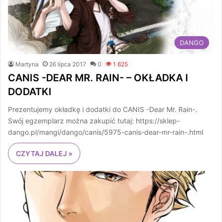
DANGO
Martyna
26 lipca 2017
0
1 625
CANIS -DEAR MR. RAIN- – OKŁADKA I
DODATKI
Prezentujemy okładkę i dodatki do CANIS -Dear Mr. Rain-.
Swój egzemplarz można zakupić tutaj: https://sklep-
dango.pl/mangi/dango/canis/5975-canis-dear-mr-rain-.html
CZYTAJ DALEJ »