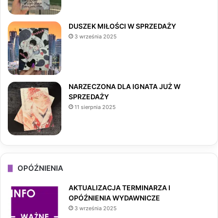
o
r
DUSZEK MIŁOŚCI W SPRZEDAŻY
3 września 2025
k
a
m
NARZECZONA DLA IGNATA JUŻ W
SPRZEDAŻY
11 sierpnia 2025
OPÓŹNIENIA
AKTUALIZACJA TERMINARZA I
OPÓŹNIENIA WYDAWNICZE
3 września 2025