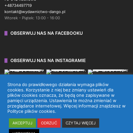
+48734497719
kontakt@wydawnictwo-dango.pl
Wtorek - Piątek: 13:00 - 16:00
OBSERWUJ NAS NA FACEBOOKU
OBSERWUJ NAS NA INSTAGRAMIE
Strona do prawidłowego działania wymaga plików
cookies. Korzystanie z niej bez zmiany ustawień dla
plików cookies oznacza, że będą one zapisywane w
WYDAWNICTWO DANGO 2026 © WSZYSTKIE PRAWA
pamięci urządzenia. Ustawienia te można zmieniać w
przeglądarce internetowej. Więcej informacji znajdziesz w
ZASTRZEŻONE.
Polityce plików cookies.
Facebook
X
Instagram
TikTok
AKCEPTUJ
ODRZUĆ
CZYTAJ WIĘCEJ