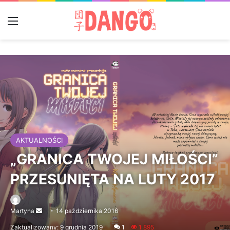
Menu
AKTUALNOŚCI
„GRANICA TWOJEJ MIŁOŚCI”
PRZESUNIĘTA NA LUTY 2017
Martyna
Send
14 października 2016
an
Zaktualizowany: 9 grudnia 2019
1
1 895