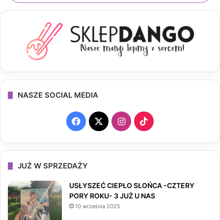
NASZE SOCIAL MEDIA
F
X
I
T
a
n
i
c
s
k
JUŻ W SPRZEDAŻY
e
t
T
USŁYSZEĆ CIEPŁO SŁOŃCA -CZTERY
PORY ROKU- 3 JUŻ U NAS
b
a
o
10 września 2025
o
g
k