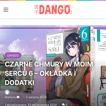
Menu
DANGO
CZARNE CHMURY W MOIM
SERCU 6 – OKŁADKA I
DODATKI
Martyna
Send
3 sierpnia 2024
an
Zaktualizowany: 25 października 2024
0
969