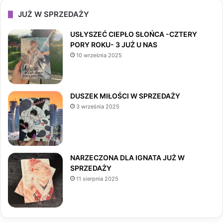
c
s
k
JUŻ W SPRZEDAŻY
e
t
T
USŁYSZEĆ CIEPŁO SŁOŃCA -CZTERY
PORY ROKU- 3 JUŻ U NAS
b
a
o
10 września 2025
o
g
k
o
r
DUSZEK MIŁOŚCI W SPRZEDAŻY
3 września 2025
k
a
m
NARZECZONA DLA IGNATA JUŻ W
SPRZEDAŻY
11 sierpnia 2025