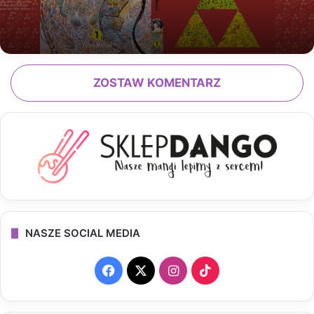
ZOSTAW KOMENTARZ
NASZE SOCIAL MEDIA
F
X
I
T
a
n
i