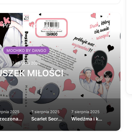
Przeczytaj później
MOCHIKO BY DANGO
7 sierpnia 2025
SZEK MIŁOŚCI
erpnia 2025
7 sierpnia 2025
7 sierpnia 2025
Narzeczona dla Ignata tom 1
Scarlet Secret nowa edycja
Wiedźma i kot