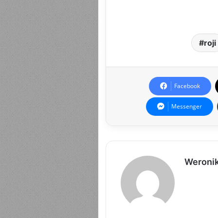
roji
Facebook
Messenger
Weroni