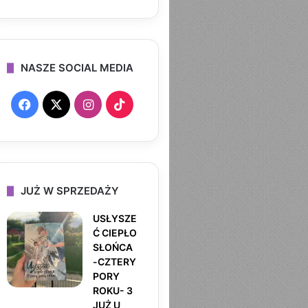
NASZE SOCIAL MEDIA
F
X
I
T
a
n
i
c
s
k
e
t
T
JUŻ W SPRZEDAŻY
b
a
o
USŁYSZE
Ć CIEPŁO
o
g
k
SŁOŃCA
-CZTERY
o
r
PORY
ROKU- 3
k
a
JUŻ U