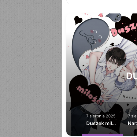
T
DU
7 sierpnia 2025
7 si
Duszek miłości