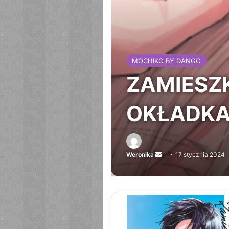
MOCHIKO BY DANGO
ZAMIESZ
OKŁADKA 
Weronika
Send
17 stycznia 2024
an
email