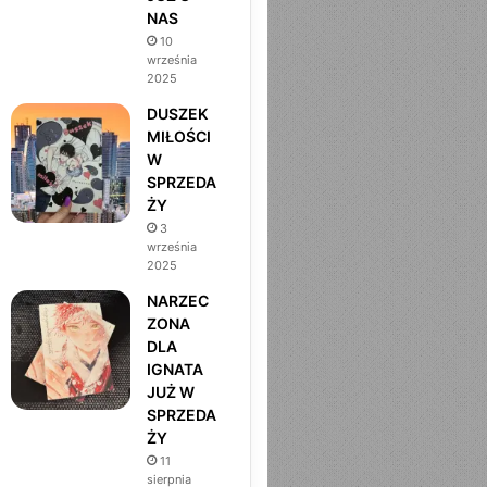
NAS
m
10
września
2025
DUSZEK
MIŁOŚCI
W
SPRZEDA
ŻY
3
września
2025
NARZEC
ZONA
DLA
IGNATA
JUŻ W
SPRZEDA
ŻY
11
sierpnia