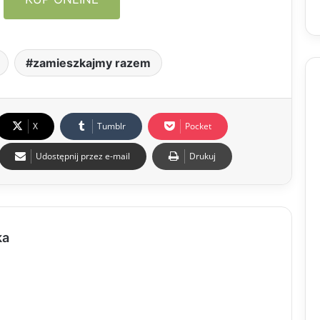
zamieszkajmy razem
X
Tumblr
Pocket
Udostępnij przez e-mail
Drukuj
ka