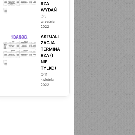
RZA
WYDAŃ
5
września
2022
AKTUALI
ZACJA
TERMINA
MOCHIKO BY DANGO
RZA (I
NIE
7 sierpnia 2025
TYLKO)
NARZECZONA DLA IGNATA 
11
kwietnia
2022