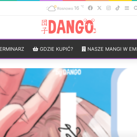
℃
16
Facebook
X
Instagram
TikTok
Sid
Rosnowo
ERMINARZ
GDZIE KUPIĆ?
NASZE MANGI W EM