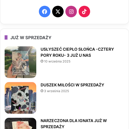
F
X
I
T
a
n
i
c
s
k
JUŻ W SPRZEDAŻY
e
t
T
USŁYSZEĆ CIEPŁO SŁOŃCA -CZTERY
PORY ROKU- 3 JUŻ U NAS
b
a
o
10 września 2025
o
g
k
o
r
DUSZEK MIŁOŚCI W SPRZEDAŻY
3 września 2025
k
a
m
NARZECZONA DLA IGNATA JUŻ W
SPRZEDAŻY