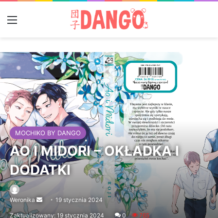
Menu
MOCHIKO BY DANGO
AO I MIDORI – OKŁADKA I
DODATKI
Weronika
Send
19 stycznia 2024
an
Zaktualizowany: 19 stycznia 2024
0
765