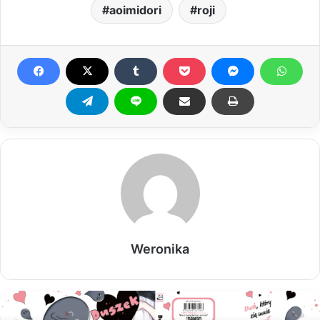
aoimidori
roji
Weronika