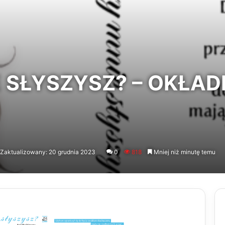
 SŁYSZYSZ? – OKŁAD
Zaktualizowany: 20 grudnia 2023
0
818
Mniej niż minutę temu