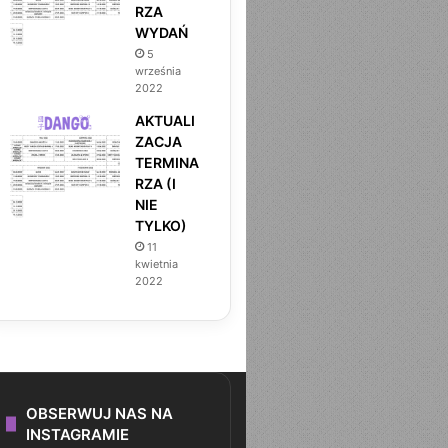
RZA
WYDAŃ
5
września
2022
AKTUALI
ZACJA
TERMINA
RZA (I
NIE
TYLKO)
11
kwietnia
2022
OBSERWUJ NAS NA
INSTAGRAMIE