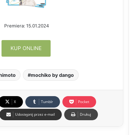
Premiera: 15.01.2024
KUP ONLINE
himoto
mochiko by dango
X
Tumblr
Pocket
Udostępnij przez e-mail
Drukuj