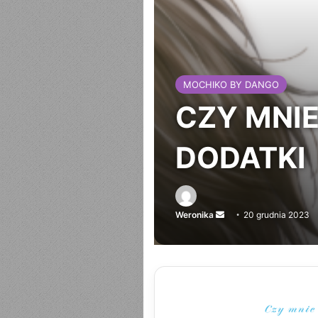
MOCHIKO BY DANGO
CZY MNIE
DODATKI
Weronika
Send
20 grudnia 2023
an
email