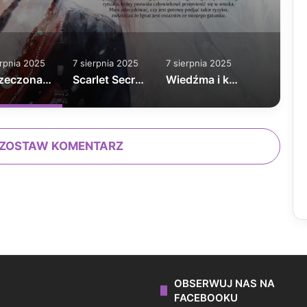
erpnia 2025
7 sierpnia 2025
7 sierpnia 2025
Narzeczona dla Ignata tom 1
Scarlet Secret nowa edycja
Wiedźma i kot
ZOSTAW KOMENTARZ
OBSERWUJ NAS NA
FACEBOOKU