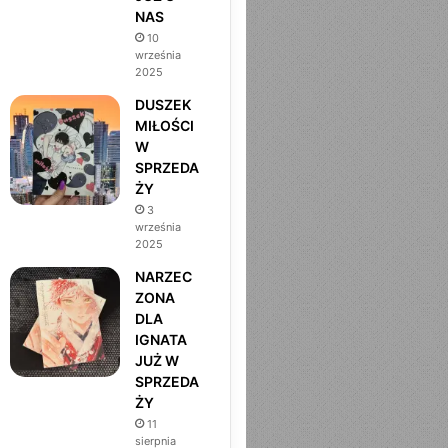
NAS
m
10
września
2025
DUSZEK
MIŁOŚCI
W
SPRZEDA
ŻY
3
września
2025
NARZEC
ZONA
DLA
IGNATA
JUŻ W
SPRZEDA
ŻY
11
sierpnia