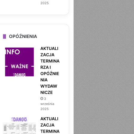
2025
OPÓŹNIENIA
AKTUALI
ZACJA
TERMINA
RZA I
OPÓŹNIE
NIA
WYDAW
NICZE
MOCHIKO BY DANGO
3
września
2025
7 sierpnia 2025
AKTUALI
SCARLET SECRET NOWA E
ZACJA
TERMINA