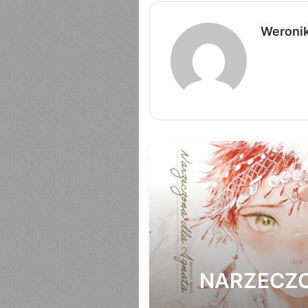
Weroni
CI
NARZECZO