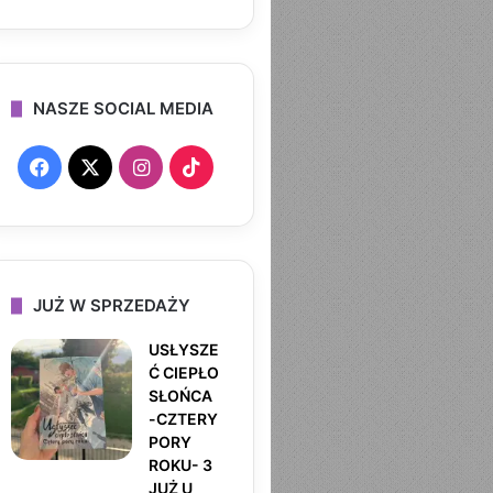
NASZE SOCIAL MEDIA
F
X
I
T
a
n
i
c
s
k
e
t
T
JUŻ W SPRZEDAŻY
b
a
o
USŁYSZE
Ć CIEPŁO
o
g
k
SŁOŃCA
-CZTERY
o
r
PORY
ROKU- 3
k
a
JUŻ U