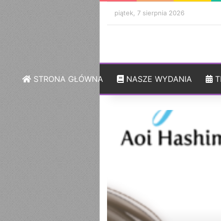
piątek, 7 sierpnia 2026
STRONA GŁÓWNA
NASZE WYDANIA
T