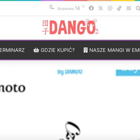
℃
14
Facebook
X
Instagram
TikTok
Sid
Rosnowo
ERMINARZ
GDZIE KUPIĆ?
NASZE MANGI W EM