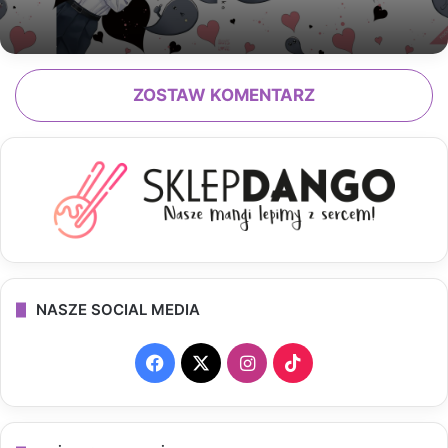
ZOSTAW KOMENTARZ
NASZE SOCIAL MEDIA
F
X
I
T
a
n
i
c
s
k