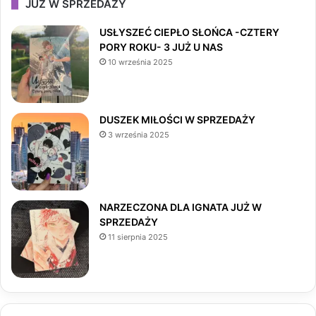
JUŻ W SPRZEDAŻY
e
t
T
USŁYSZEĆ CIEPŁO SŁOŃCA -CZTERY
PORY ROKU- 3 JUŻ U NAS
b
a
o
10 września 2025
o
g
k
o
r
DUSZEK MIŁOŚCI W SPRZEDAŻY
3 września 2025
k
a
m
NARZECZONA DLA IGNATA JUŻ W
SPRZEDAŻY
11 sierpnia 2025