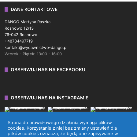
DANE KONTAKTOWE
DANGO Martyna Raszka
Rosnowo 12/13
76-042 Rosnowo
+48734497719
kontakt@wydawnictwo-dango.pl
Wtorek - Piątek: 13:00 - 16:00
OBSERWUJ NAS NA FACEBOOKU
OBSERWUJ NAS NA INSTAGRAMIE
Strona do prawidłowego działania wymaga plików
cookies. Korzystanie z niej bez zmiany ustawień dla
plików cookies oznacza, że będą one zapisywane w
WYDAWNICTWO DANGO 2026 © WSZYSTKIE PRAWA