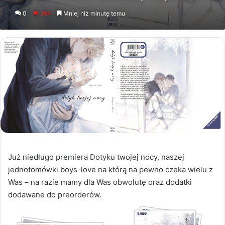
an
0
984
Mniej niż minutę temu
email
Już niedługo premiera Dotyku twojej nocy, naszej
jednotomówki boys-love na którą na pewno czeka wielu z
Was – na razie mamy dla Was obwolutę oraz dodatki
dodawane do preorderów.