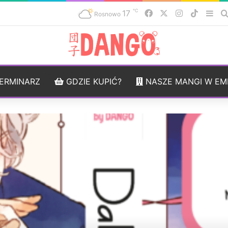
℃
17
Facebook
X
Instagram
TikTok
Sid
Rosnowo
ERMINARZ
GDZIE KUPIĆ?
NASZE MANGI W EM