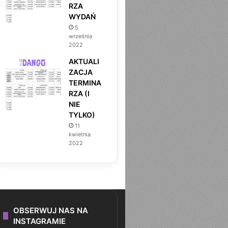
RZA
WYDAŃ
5
września
2022
AKTUALI
ZACJA
TERMINA
RZA (I
NIE
TYLKO)
11
kwietnia
2022
OBSERWUJ NAS NA
INSTAGRAMIE