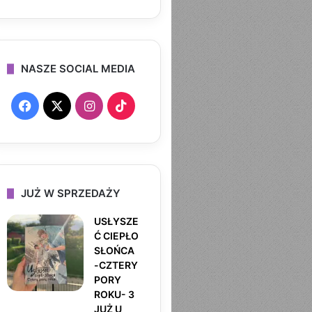
NASZE SOCIAL MEDIA
F
X
I
T
a
n
i
c
s
k
e
t
T
JUŻ W SPRZEDAŻY
b
a
o
USŁYSZE
Ć CIEPŁO
o
g
k
SŁOŃCA
-CZTERY
o
r
PORY
ROKU- 3
k
a
JUŻ U