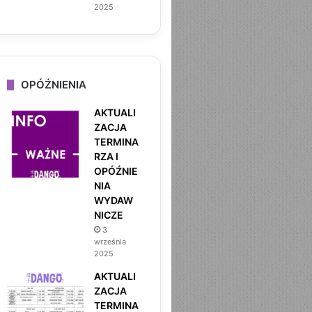
2025
OPÓŹNIENIA
AKTUALI
ZACJA
TERMINA
RZA I
OPÓŹNIE
NIA
WYDAW
NICZE
3
MOCHIKO BY DANGO
września
2025
7 sierpnia 2025
AKTUALI
NARZECZONA DLA IGNATA 
ZACJA
TERMINA