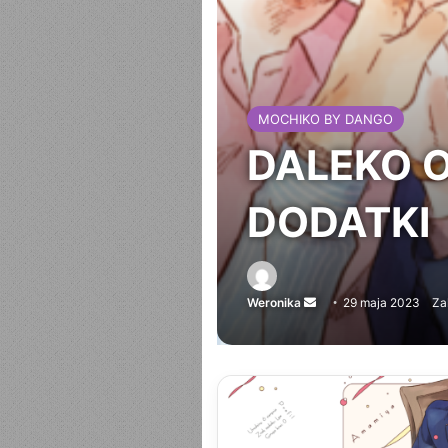
MOCHIKO BY DANGO
DALEKO O
DODATKI
Weronika
Send
29 maja 2023
Za
an
email