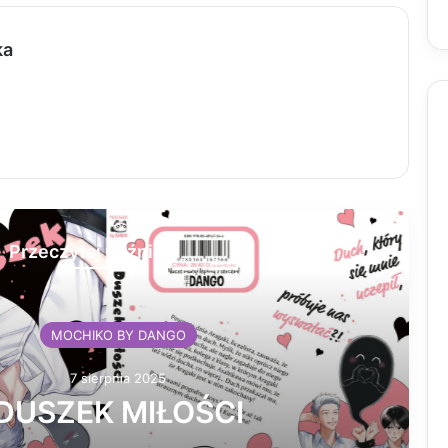
ka
Przeczytaj później
MOCHIKO BY DANGO
7 sierpnia 2025
SZEK MIŁOŚCI