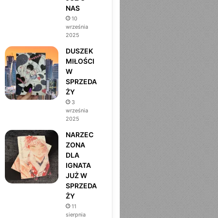
NAS
m
10
września
2025
DUSZEK
MIŁOŚCI
W
SPRZEDA
ŻY
3
września
2025
NARZEC
ZONA
DLA
IGNATA
JUŻ W
SPRZEDA
ŻY
11
sierpnia