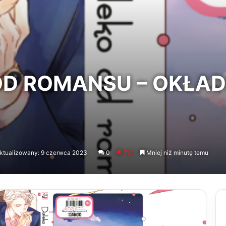
D ROMANSU – OKŁAD
ktualizowany: 9 czerwca 2023
0
731
Mniej niż minutę temu