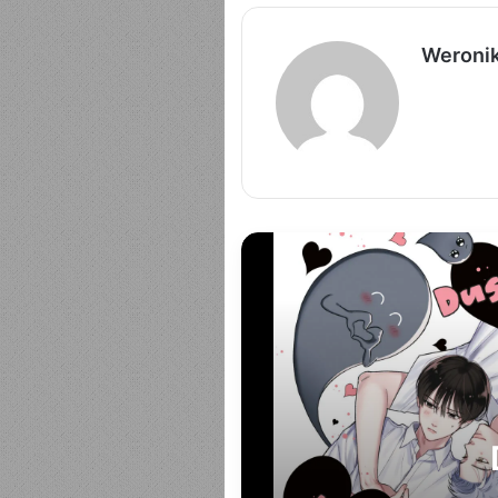
Weroni
T
DU