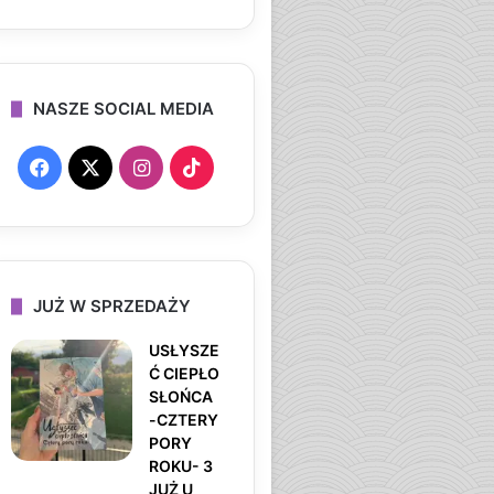
NASZE SOCIAL MEDIA
F
X
I
T
a
n
i
c
s
k
e
t
T
JUŻ W SPRZEDAŻY
b
a
o
USŁYSZE
Ć CIEPŁO
o
g
k
SŁOŃCA
-CZTERY
o
r
PORY
ROKU- 3
k
a
JUŻ U