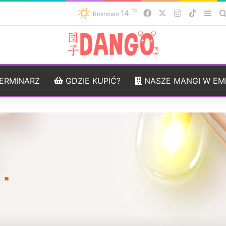
℃
14
Facebook
X
Instagram
TikTok
Sid
Rosnowo
ERMINARZ
GDZIE KUPIĆ?
NASZE MANGI W EM