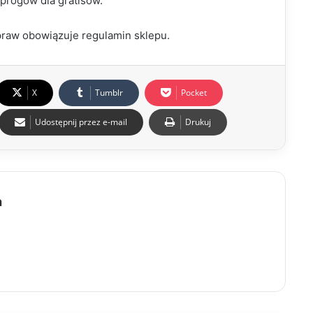
 progów dla gratisów.
raw obowiązuje regulamin sklepu.
X
Tumblr
Pocket
Udostępnij przez e-mail
Drukuj
a