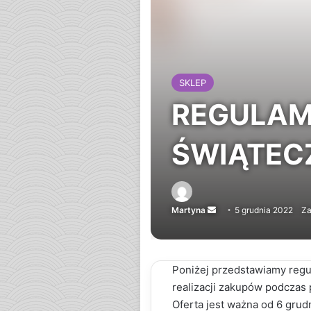
SKLEP
REGULAM
ŚWIĄTEC
Martyna
Send
5 grudnia 2022
Za
an
email
Poniżej przedstawiamy regu
realizacji zakupów podczas 
Oferta jest ważna od 6 grud