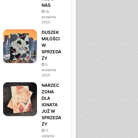
NAS
m
10
września
2025
DUSZEK
MIŁOŚCI
W
SPRZEDA
ŻY
3
września
2025
NARZEC
ZONA
DLA
IGNATA
JUŻ W
SPRZEDA
ŻY
11
sierpnia