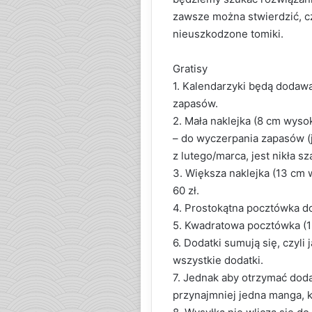
zawsze można stwierdzić, c
nieuszkodzone tomiki.
Gratisy
1. Kalendarzyki będą dodaw
zapasów.
2. Mała naklejka (8 cm wys
– do wyczerpania zapasów (j
z lutego/marca, jest nikła sz
3. Większa naklejka (13 c
60 zł.
4. Prostokątna pocztówka d
5. Kwadratowa pocztówka (1
6. Dodatki sumują się, czyli
wszystkie dodatki.
7. Jednak aby otrzymać doda
przynajmniej jedna manga, k