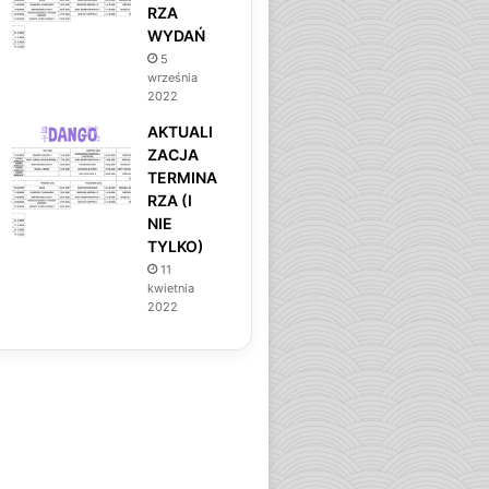
RZA
WYDAŃ
5
września
2022
AKTUALI
ZACJA
TERMINA
RZA (I
NIE
TYLKO)
11
kwietnia
2022