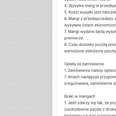
4. Wysyłka mang w przedsprz
5. Koszt wysyłki jest nalicz
6. Mangi z przedsprzedaży
wysyłane listem ekonomicz
7. Mangi wydane będą wysył
premierze.
8. Czas dostawy pocztą pol
wzmożone obłożenie poczty p
Opłata za zamówienie
1. Zamówienie należy opłac
7 dniach następuje przypomn
uregulowana, zamówienie z
Braki w mangach
1. Jeśli zdarzy się tak, że 
(uszkodzenie paczki z drukar
będziemy szukać rozwiązania