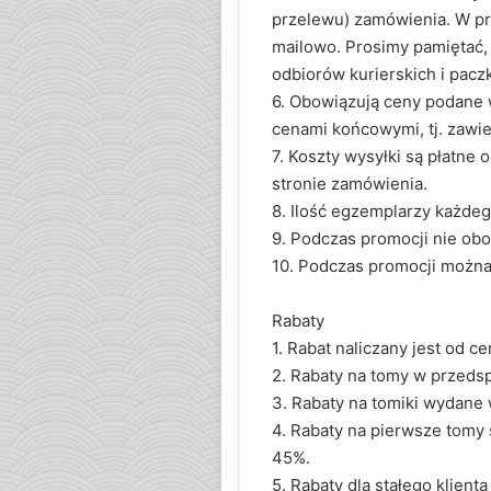
przelewu) zamówienia. W p
mailowo. Prosimy pamiętać,
odbiorów kurierskich i pac
6. Obowiązują ceny podane 
cenami końcowymi, tj. zawie
7. Koszty wysyłki są płatn
stronie zamówienia.
8. Ilość egzemplarzy każdego
9. Podczas promocji nie ob
10. Podczas promocji można
Rabaty
1. Rabat naliczany jest od c
2. Rabaty na tomy w przeds
3. Rabaty na tomiki wydane
4. Rabaty na pierwsze tomy
45%.
5. Rabaty dla stałego klienta