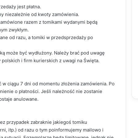
edaży jest płatna.
any niezależnie od kwoty zamówienia.
 zamówione razem z tomikami wydanymi będą
nym zwykłym.
ane od razu, a tomiki w przedsprzedaży po
ską może być wydłużony. Należy brać pod uwagę
olskich i firm kurierskich z uwagi na Święta.
ić w ciągu 7 dni od momentu złożenia zamówienia. Po
ienie o płatności. Jeśli należność nie zostanie
ostaje anulowane.
przez przypadek zabraknie jakiegoś tomiku
ni, itp.) od razu o tym poinformujemy mailowo i
 sytuacji. Egzemplarze będą limitowane, jednak nie