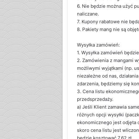
6. Nie będzie można użyć p
naliczane.
7. Kupony rabatowe nie będą
8. Pakiety mang nie są objęt
Wysyłka zamówień:
1. Wysyłka zamówień będzie
2. Zamówienia z mangami wy
możliwymi wyjątkami (np. us
niezależne od nas, działani
zdarzenia, będziemy się ko
3. Cena listu ekonomiczneg
przedsprzedaży.
a) Jeśli Klient zamawia sa
różnych opcji wysyłki (paczk
ekonomicznego jest odjęta o
skoro cena listu jest wlic
będzie kosztować 7.62 zł.