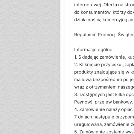
internetowej. Oferta na stro
do konsumentów, którzy do
działalnością komercyjną a
Regulamin Promocji Świąte
Informacje ogólne
1. Składając zamówienie, ku
2. Kliknięcie przycisku „za
produkty znajdujące się w 
mailową bezpośrednio po je
wraz z otrzymaniem naszeg
3. Dostępnych jest kilka opcj
Paynow), przelew bankowy, 
4. Zamówienie należy opłac
7 dniach następuje przypomn
uregulowana, zamówienie z
5. Zamówienie zostanie wysł