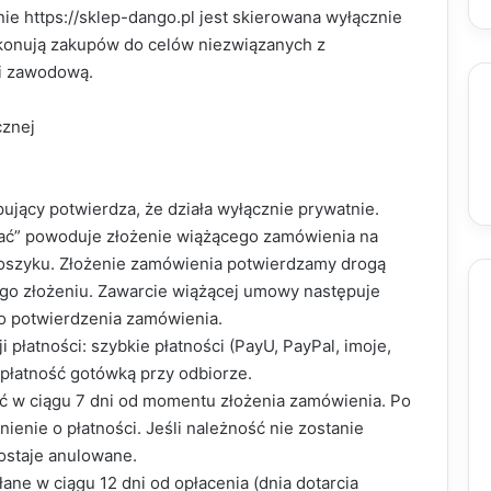
nie https://sklep-dango.pl jest skierowana wyłącznie
konują zakupów do celów niezwiązanych z
ni zawodową.
cznej
pujący potwierdza, że działa wyłącznie prywatnie.
płać” powoduje złożenie wiążącego zamówienia na
koszyku. Złożenie zamówienia potwierdzamy drogą
go złożeniu. Zawarcie wiążącej umowy następuje
o potwierdzenia zamówienia.
i płatności: szybkie płatności (PayU, PayPal, imoje,
płatność gotówką przy odbiorze.
ić w ciągu 7 dni od momentu złożenia zamówienia. Po
ienie o płatności. Jeśli należność nie zostanie
ostaje anulowane.
ane w ciągu 12 dni od opłacenia (dnia dotarcia