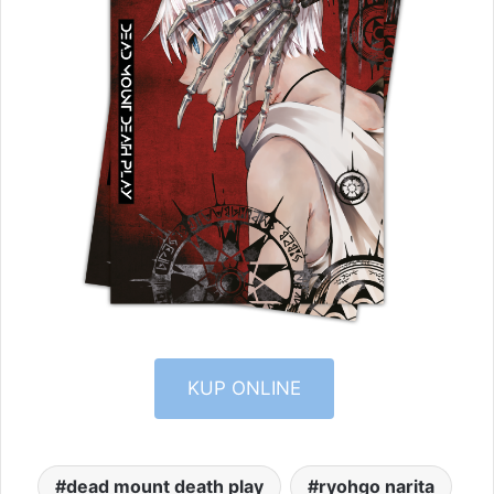
KUP ONLINE
dead mount death play
ryohgo narita