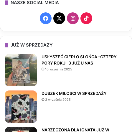
NASZE SOCIAL MEDIA
F
X
I
T
a
n
i
c
s
k
JUŻ W SPRZEDAŻY
e
t
T
USŁYSZEĆ CIEPŁO SŁOŃCA -CZTERY
PORY ROKU- 3 JUŻ U NAS
b
a
o
10 września 2025
o
g
k
o
r
DUSZEK MIŁOŚCI W SPRZEDAŻY
3 września 2025
k
a
m
NARZECZONA DLA IGNATA JUŻ W