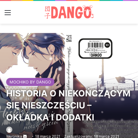
Menu
MOCHIKO BY DANGO
HISTORIA O NIEKOŃCZĄCYM
SIĘ NIESZCZĘŚCIU –
OKŁADKA I DODATKI
Weronika
Send
18 marca 2021
Zaktualizowany: 18 marca 2021