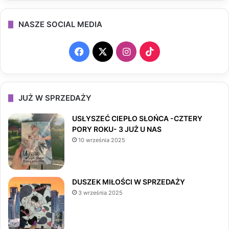
NASZE SOCIAL MEDIA
F
X
I
T
a
n
i
c
s
k
JUŻ W SPRZEDAŻY
e
t
T
USŁYSZEĆ CIEPŁO SŁOŃCA -CZTERY
PORY ROKU- 3 JUŻ U NAS
b
a
o
10 września 2025
o
g
k
o
r
DUSZEK MIŁOŚCI W SPRZEDAŻY
3 września 2025
k
a
m