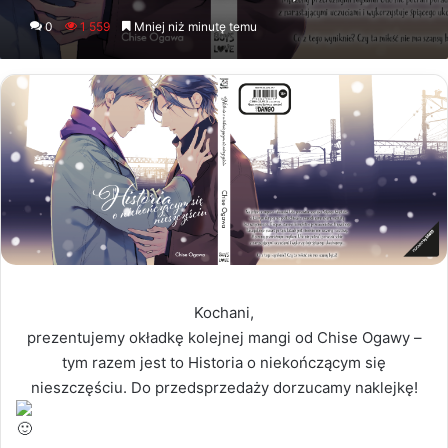
an
0
1 559
Mniej niż minutę temu
email
Kochani,
prezentujemy okładkę kolejnej mangi od Chise Ogawy –
tym razem jest to Historia o niekończącym się
nieszczęściu. Do przedsprzedaży dorzucamy naklejkę!