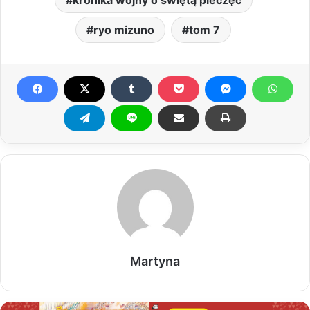
kronika wojny o świętą pieczęć
ryo mizuno
tom 7
Martyna