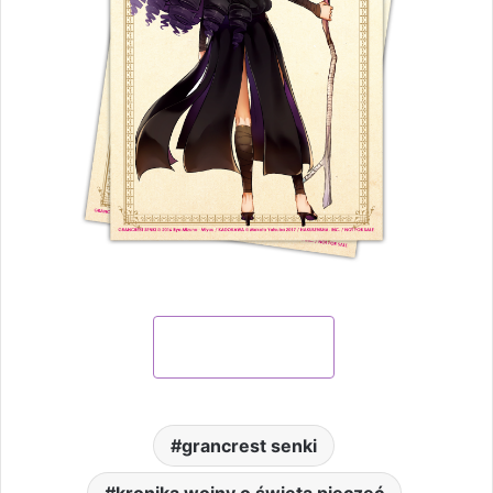
KUP ONLINE
grancrest senki