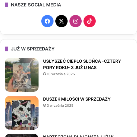
NASZE SOCIAL MEDIA
F
X
I
T
a
n
i
c
s
k
JUŻ W SPRZEDAŻY
e
t
T
USŁYSZEĆ CIEPŁO SŁOŃCA -CZTERY
PORY ROKU- 3 JUŻ U NAS
b
a
o
10 września 2025
o
g
k
o
r
DUSZEK MIŁOŚCI W SPRZEDAŻY
3 września 2025
k
a
m
NARZECZONA DLA IGNATA JUŻ W