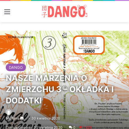
Menu
DANGO
NASZE MARZENIA O
ZMIERZCHU 3 – OKŁADKA I
DODATKI
Martyna
Send
30 kwietnia 2020
an
Zaktualizowany: 30 kwietnia 2020
0
1 628