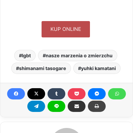
KUP ONLINE
lgbt
nasze marzenia o zmierzchu
shimanami tasogare
yuhki kamatani