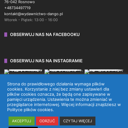
76-042 Rosnowo
+48734497719
kontakt@wydawnictwo-dango.pl
Wtorek - Piątek: 13:00 - 16:00
OBSERWUJ NAS NA FACEBOOKU
OBSERWUJ NAS NA INSTAGRAMIE
Strona do prawidłowego działania wymaga plików
cookies. Korzystanie z niej bez zmiany ustawień dla
plików cookies oznacza, że będą one zapisywane w
WYDAWNICTWO DANGO 2026 © WSZYSTKIE PRAWA
pamięci urządzenia. Ustawienia te można zmieniać w
przeglądarce internetowej. Więcej informacji znajdziesz w
ZASTRZEŻONE.
Polityce plików cookies.
Facebook
X
Instagram
TikTok
AKCEPTUJ
ODRZUĆ
CZYTAJ WIĘCEJ