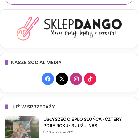
NASZE SOCIAL MEDIA
F
X
I
T
a
n
i
c
s
k
JUŻ W SPRZEDAŻY
e
t
T
USŁYSZEĆ CIEPŁO SŁOŃCA -CZTERY
PORY ROKU- 3 JUŻ U NAS
b
a
o
10 września 2025