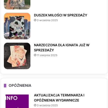
o
g
k
o
r
DUSZEK MIŁOŚCI W SPRZEDAŻY
3 września 2025
k
a
m
NARZECZONA DLA IGNATA JUŻ W
SPRZEDAŻY
11 sierpnia 2025
OPÓŹNIENIA
AKTUALIZACJA TERMINARZA I
OPÓŹNIENIA WYDAWNICZE
3 września 2025