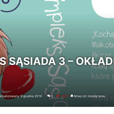
 SĄSIADA 3 – OKŁAD
ktualizowany: 9 grudnia 2019
0
1 827
Mniej niż minutę temu