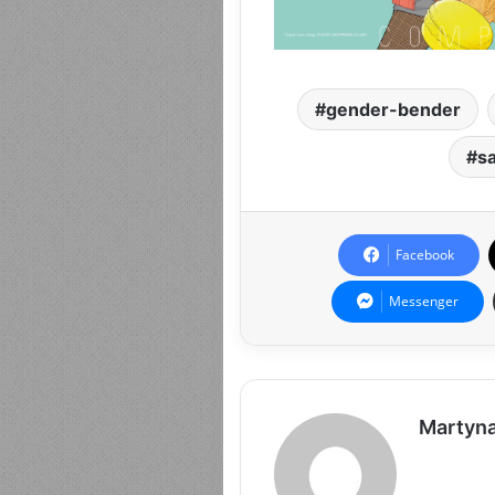
gender-bender
s
Facebook
Messenger
Martyn