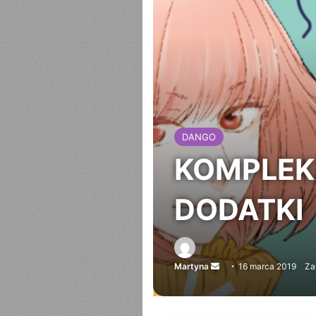
DANGO
KOMPLEKS
DODATKI
Martyna
Send
16 marca 2019
Za
an
email