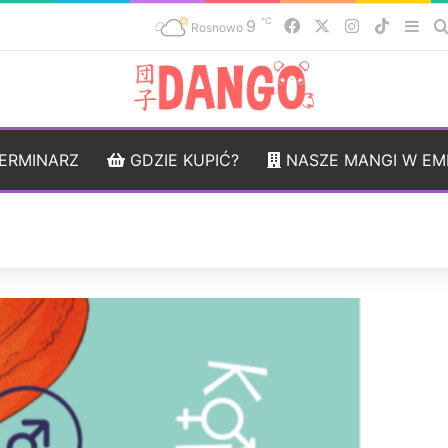
℃
9
Facebook
X
Instagram
TikTok
Sid
Rosnowo
ERMINARZ
GDZIE KUPIĆ?
NASZE MANGI W EM