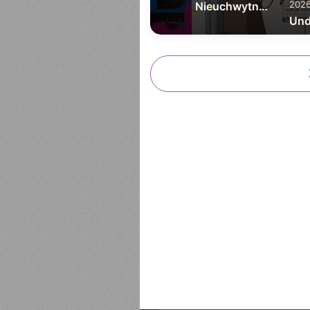
202
Nieuchwytny Samuraj tom 1