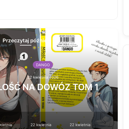
Przeczytaj później
DANGO
22 kwietnia 2026
Ć NA DOWÓZ TOM 1
wietnia
22 kwietnia
22 kwietnia