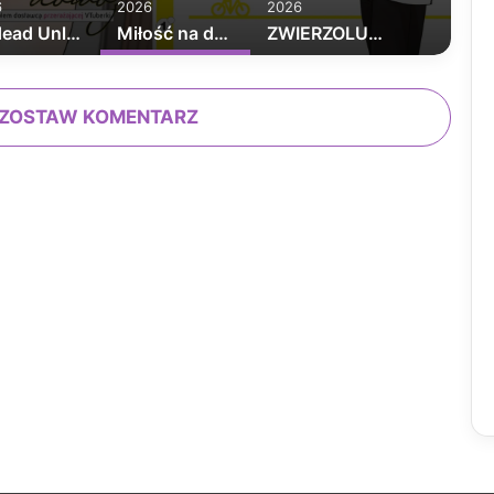
6
2026
2026
Undead Unluck tom 1
Miłość na dowóz tom 1
ZWIERZOLUDZIE TOM 2
ZOSTAW KOMENTARZ