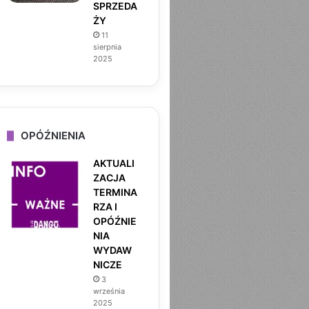
SPRZEDA
ŻY
11
sierpnia
2025
OPÓŹNIENIA
DANGO
AKTUALI
ZACJA
22 kwietnia 2026
TERMINA
ZWIERZOLUDZIE TOM 
RZA I
OPÓŹNIE
NIA
WYDAW
NICZE
3
września
2025