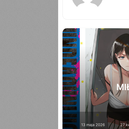
OM 1
MIŁOŚ
13 maja 2026
27 k