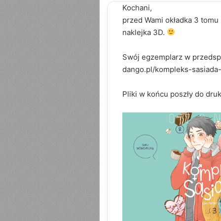
Kochani,
przed Wami okładka 3 tomu 
naklejka 3D.
Swój egzemplarz w przedsprz
dango.pl/kompleks-sasiada
Pliki w końcu poszły do dru