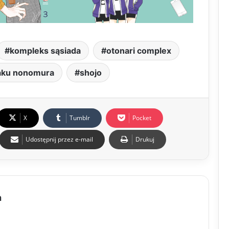
kompleks sąsiada
otonari complex
aku nonomura
shojo
X
Tumblr
Pocket
Udostępnij przez e-mail
Drukuj
a