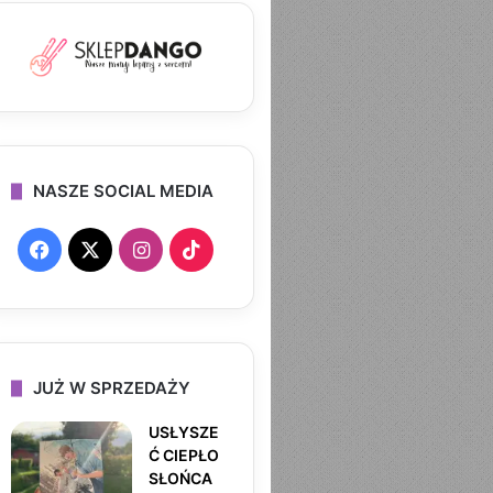
NASZE SOCIAL MEDIA
F
X
I
T
a
n
i
c
s
k
e
t
T
JUŻ W SPRZEDAŻY
b
a
o
USŁYSZE
Ć CIEPŁO
o
g
k
SŁOŃCA