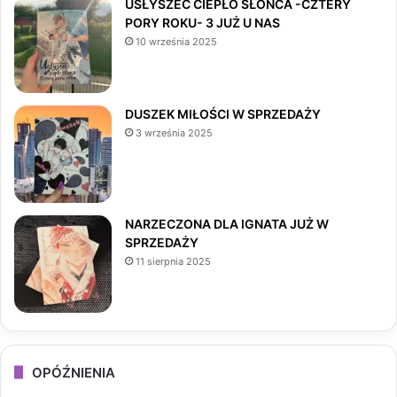
USŁYSZEĆ CIEPŁO SŁOŃCA -CZTERY
PORY ROKU- 3 JUŻ U NAS
b
a
o
10 września 2025
o
g
k
o
r
DUSZEK MIŁOŚCI W SPRZEDAŻY
3 września 2025
k
a
m
NARZECZONA DLA IGNATA JUŻ W
SPRZEDAŻY
11 sierpnia 2025
OPÓŹNIENIA