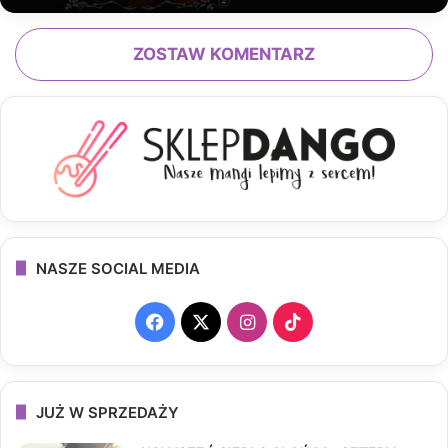
ZOSTAW KOMENTARZ
NASZE SOCIAL MEDIA
F
X
I
T
a
n
i
c
s
k
JUŻ W SPRZEDAŻY
e
t
T