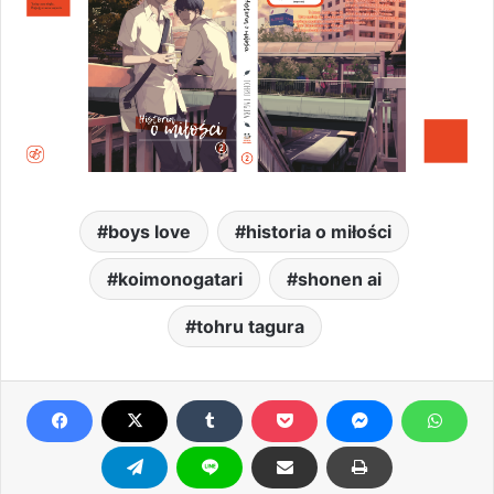
boys love
historia o miłości
koimonogatari
shonen ai
tohru tagura