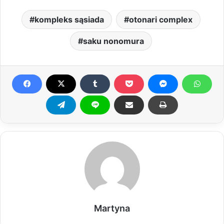
kompleks sąsiada
otonari complex
saku nonomura
Martyna