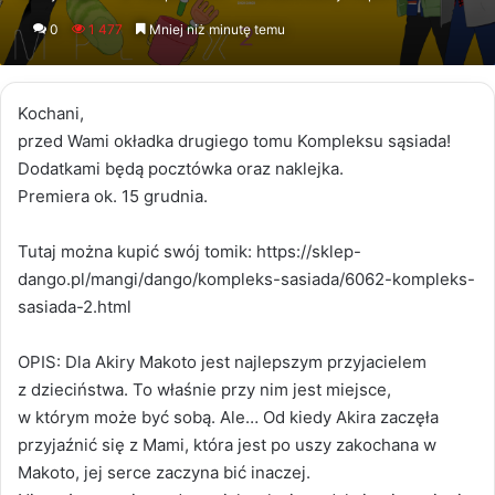
an
0
1 477
Mniej niż minutę temu
email
Kochani,
przed Wami okładka drugiego tomu Kompleksu sąsiada!
Dodatkami będą pocztówka oraz naklejka.
Premiera ok. 15 grudnia.
Tutaj można kupić swój tomik: https://sklep-
dango.pl/mangi/dango/kompleks-sasiada/6062-kompleks-
sasiada-2.html
OPIS: Dla Akiry Makoto jest najlepszym przyjacielem
z dzieciństwa. To właśnie przy nim jest miejsce,
w którym może być sobą. Ale… Od kiedy Akira zaczęła
przyjaźnić się z Mami, która jest po uszy zakochana w
Makoto, jej serce zaczyna bić inaczej.