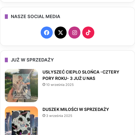
NASZE SOCIAL MEDIA
F
X
I
T
a
n
i
c
s
k
JUŻ W SPRZEDAŻY
e
t
T
USŁYSZEĆ CIEPŁO SŁOŃCA -CZTERY
PORY ROKU- 3 JUŻ U NAS
b
a
o
10 września 2025
o
g
k
o
r
DUSZEK MIŁOŚCI W SPRZEDAŻY
3 września 2025
k
a
m