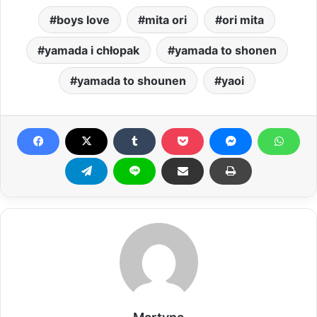
boys love
mita ori
ori mita
yamada i chłopak
yamada to shonen
yamada to shounen
yaoi