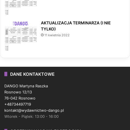
AKTUALIZACJA TERMINARZA (I NIE
TYLKO)
11 kwietnia 2022
DANE KONTAKTOWE
DANGO Martyna Raszka
Rosnowo 12/13
76-042 Rosnowo
+48734497719
kontakt@wydawnictwo-dango.pl
Wtorek - Piątek: 13:00 - 16:00