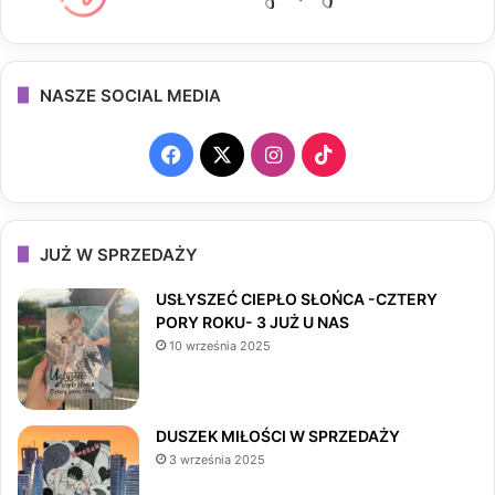
NASZE SOCIAL MEDIA
F
X
I
T
a
n
i
c
s
k
JUŻ W SPRZEDAŻY
e
t
T
USŁYSZEĆ CIEPŁO SŁOŃCA -CZTERY
PORY ROKU- 3 JUŻ U NAS
b
a
o
10 września 2025
o
g
k
o
r
DUSZEK MIŁOŚCI W SPRZEDAŻY
3 września 2025
k
a