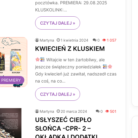
pocztówka. PREMIERA: 29.08.2025
KLUSKOLINK:…
CZYTAJ DALEJ »
Martyna
1 kwietnia 2024
0
1 057
KWIECIEŃ Z KLUSKIEM
Witajcie w ten żartobliwy, ale
jeszcze świąteczny poniedziałek
Gdy kwiecień już zawitał, nadszedł czas
 PREMIERY
na coś, na co…
CZYTAJ DALEJ »
Martyna
20 marca 2024
0
501
USŁYSZEĆ CIEPŁO
SŁOŃCA -CPR- 2 –
OKŁADKA I DODATKI