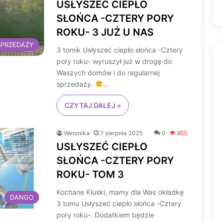
USŁYSZEĆ CIEPŁO
SŁOŃCA -CZTERY PORY
ROKU- 3 JUŻ U NAS
SPRZEDAŻY
3 tomik Usłyszeć ciepło słońca -Cztery
pory roku- wyruszył już w drogę do
Waszych domów i do regularnej
sprzedaży.
…
CZYTAJ DALEJ »
Weronika
7 sierpnia 2025
0
955
USŁYSZEĆ CIEPŁO
SŁOŃCA -CZTERY PORY
ROKU- TOM 3
Kochane Kluski, mamy dla Was okładkę
DANGO
3 tomu Usłyszeć ciepło słońca -Cztery
pory roku-. Dodatkiem będzie