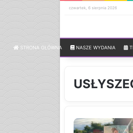
czwartek, 6 sierpnia 2026
STRONA GŁÓWNA
NASZE WYDANIA
T
USŁYSZE