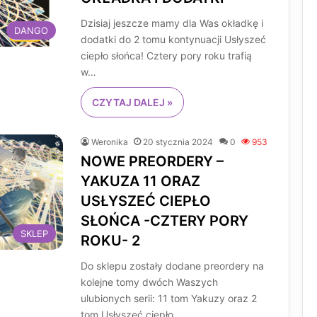
Dzisiaj jeszcze mamy dla Was okładkę i
DANGO
dodatki do 2 tomu kontynuacji Usłyszeć
ciepło słońca! Cztery pory roku trafią
w…
CZYTAJ DALEJ »
Weronika
20 stycznia 2024
0
953
NOWE PREORDERY –
YAKUZA 11 ORAZ
USŁYSZEĆ CIEPŁO
SŁOŃCA -CZTERY PORY
SKLEP
ROKU- 2
Do sklepu zostały dodane preordery na
kolejne tomy dwóch Waszych
ulubionych serii: 11 tom Yakuzy oraz 2
tom Usłyszeć ciepło…