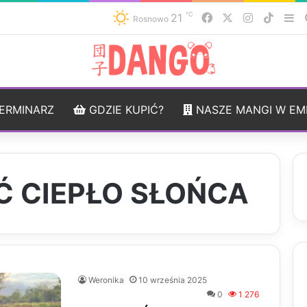
℃
21
Facebook
X
Instagram
TikTo
Si
Rosnowo
ERMINARZ
GDZIE KUPIĆ?
NASZE MANGI W EM
Ć CIEPŁO SŁOŃCA
Weronika
10 września 2025
0
1 276