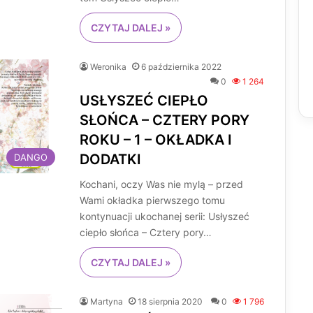
CZYTAJ DALEJ »
Weronika
6 października 2022
0
1 264
USŁYSZEĆ CIEPŁO
SŁOŃCA – CZTERY PORY
ROKU – 1 – OKŁADKA I
DODATKI
DANGO
Kochani, oczy Was nie mylą – przed
Wami okładka pierwszego tomu
kontynuacji ukochanej serii: Usłyszeć
ciepło słońca – Cztery pory…
CZYTAJ DALEJ »
Martyna
18 sierpnia 2020
0
1 796