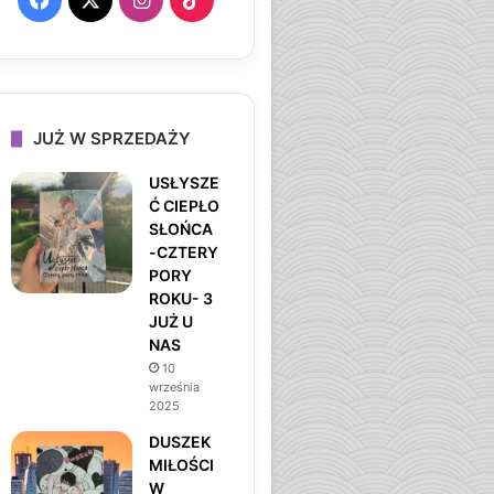
a
n
i
c
s
k
e
t
T
JUŻ W SPRZEDAŻY
b
a
o
USŁYSZE
Ć CIEPŁO
o
g
k
SŁOŃCA
-CZTERY
o
r
PORY
ROKU- 3
k
a
JUŻ U
NAS
m
10
września
2025
DUSZEK
MIŁOŚCI
W