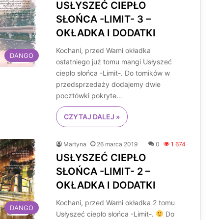
USŁYSZEĆ CIEPŁO
SŁOŃCA -LIMIT- 3 –
OKŁADKA I DODATKI
Kochani, przed Wami okładka
DANGO
ostatniego już tomu mangi Usłyszeć
ciepło słońca -Limit-. Do tomików w
przedsprzedaży dodajemy dwie
pocztówki pokryte…
CZYTAJ DALEJ »
Martyna
26 marca 2019
0
1 674
USŁYSZEĆ CIEPŁO
SŁOŃCA -LIMIT- 2 –
OKŁADKA I DODATKI
Kochani, przed Wami okładka 2 tomu
DANGO
Usłyszeć ciepło słońca -Limit-.
Do