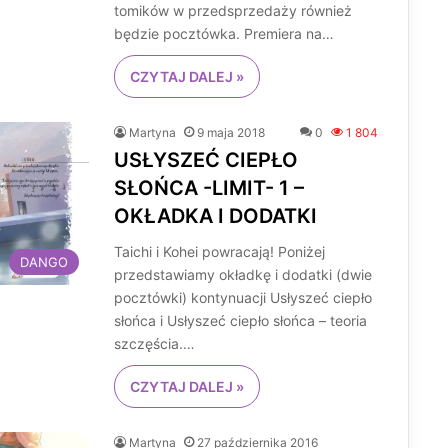
tomików w przedsprzedaży również
będzie pocztówka. Premiera na…
CZYTAJ DALEJ »
Martyna
9 maja 2018
0
1 804
USŁYSZEĆ CIEPŁO
SŁOŃCA -LIMIT- 1 –
OKŁADKA I DODATKI
Taichi i Kohei powracają! Poniżej
DANGO
przedstawiamy okładkę i dodatki (dwie
pocztówki) kontynuacji Usłyszeć ciepło
słońca i Usłyszeć ciepło słońca – teoria
szczęścia.…
CZYTAJ DALEJ »
Martyna
27 października 2016