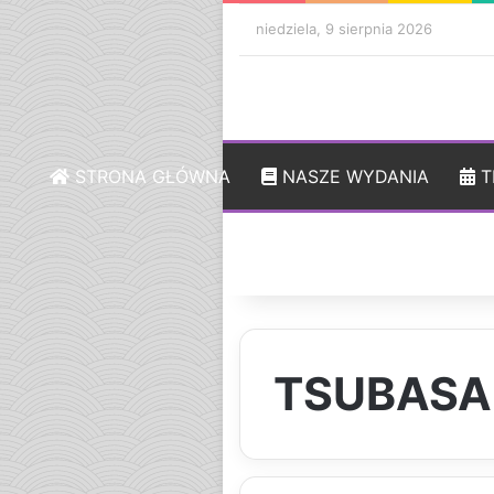
niedziela, 9 sierpnia 2026
STRONA GŁÓWNA
NASZE WYDANIA
T
TSUBASA