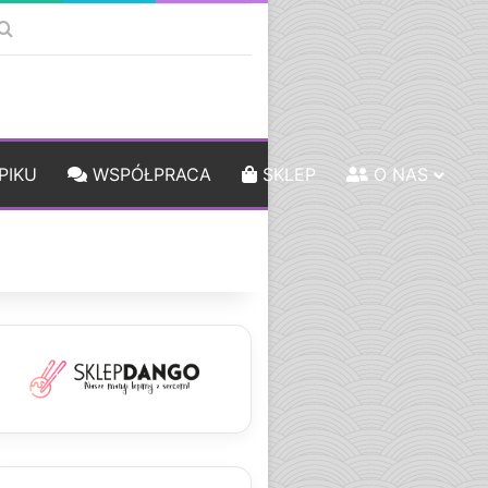
k
debar
Szukaj
PIKU
WSPÓŁPRACA
SKLEP
O NAS