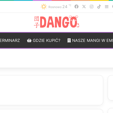
℃
24
Facebook
X
Instagram
TikTo
Si
Rosnowo
ERMINARZ
GDZIE KUPIĆ?
NASZE MANGI W EM