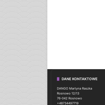
DANE KONTAKTOWE
DANGO Martyna Raszka
Rosnowo 12/13
76-042 Rosnowo
+48734497719