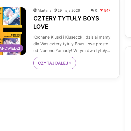
Martyna
29 maja 2026
0
547
CZTERY TYTUŁY BOYS
LOVE
Kochane Kluski i Kluseczki, dzisiaj mamy
dla Was cztery tytuły Boys Love prosto
APOWIEDZI
od Nonono Yamady! W tym dwa tytuły…
CZYTAJ DALEJ »