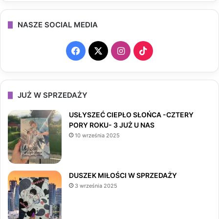
NASZE SOCIAL MEDIA
F
X
I
T
a
n
i
c
s
k
JUŻ W SPRZEDAŻY
e
t
T
USŁYSZEĆ CIEPŁO SŁOŃCA -CZTERY
PORY ROKU- 3 JUŻ U NAS
b
a
o
10 września 2025
o
g
k
o
r
DUSZEK MIŁOŚCI W SPRZEDAŻY
3 września 2025
k
a
m