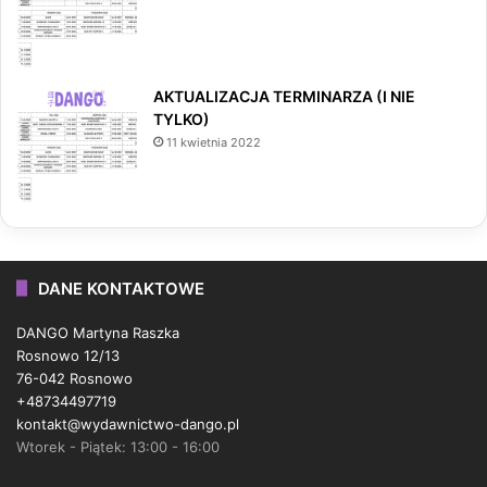
AKTUALIZACJA TERMINARZA (I NIE
TYLKO)
11 kwietnia 2022
DANE KONTAKTOWE
DANGO Martyna Raszka
Rosnowo 12/13
76-042 Rosnowo
+48734497719
kontakt@wydawnictwo-dango.pl
Wtorek - Piątek: 13:00 - 16:00