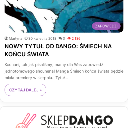
ZAPOWIEDZI
Martyna
30 kwietnia 2018
0
2 186
NOWY TYTUŁ OD DANGO: ŚMIECH NA
KOŃCU ŚWIATA
Kochani, tak jak pisaliśmy, mamy dla Was zapowiedź
jednotomowego shounena! Manga Śmiech końca świata będzie
miała premierę w sierpniu. Tytuł…
CZYTAJ DALEJ »