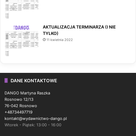
AKTUALIZACJA TERMINARZA (I NIE
TYLKO)
11 kwietnia 2022
DANE KONTAKTOWE
DANGO Martyna Raszka
Rosnowo 12/13
76-042 Rosnowo
+48734497719
kontakt@wydawnictwo-dango.pl
Wtorek - Piątek: 13:00 - 16:00