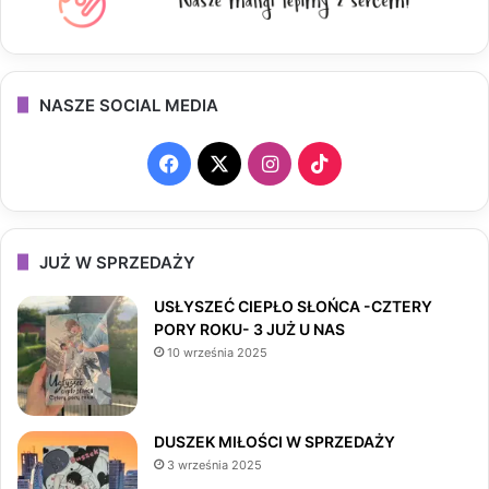
NASZE SOCIAL MEDIA
F
X
I
T
a
n
i
c
s
k
JUŻ W SPRZEDAŻY
e
t
T
USŁYSZEĆ CIEPŁO SŁOŃCA -CZTERY
PORY ROKU- 3 JUŻ U NAS
b
a
o
10 września 2025
o
g
k
o
r
DUSZEK MIŁOŚCI W SPRZEDAŻY
3 września 2025
k
a