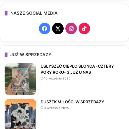
NASZE SOCIAL MEDIA
F
X
I
T
a
n
i
c
s
k
JUŻ W SPRZEDAŻY
e
t
T
USŁYSZEĆ CIEPŁO SŁOŃCA -CZTERY
PORY ROKU- 3 JUŻ U NAS
b
a
o
10 września 2025
o
g
k
o
r
DUSZEK MIŁOŚCI W SPRZEDAŻY
3 września 2025
k
a
m