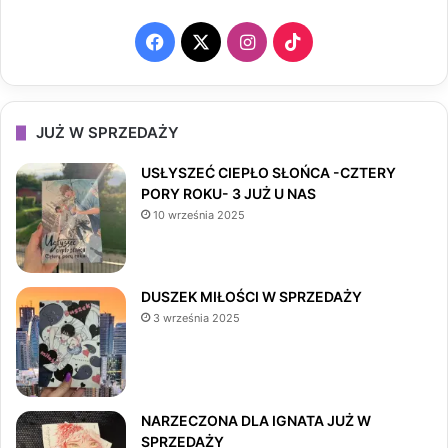
F
X
I
T
a
n
i
c
s
k
JUŻ W SPRZEDAŻY
e
t
T
USŁYSZEĆ CIEPŁO SŁOŃCA -CZTERY
PORY ROKU- 3 JUŻ U NAS
b
a
o
10 września 2025
o
g
k
o
r
DUSZEK MIŁOŚCI W SPRZEDAŻY
3 września 2025
k
a
m
NARZECZONA DLA IGNATA JUŻ W
SPRZEDAŻY