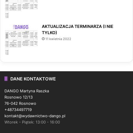
AKTUALIZACJA TERMINARZA (I NIE
TYLKO)
11 kwietnia 2022
DANE KONTAKTOWE
DANGO Martyna Raszka
Rosnowo 12/13
76-042 Rosnowo
+48734497719
kontakt@wydawnictwo-dango.pl
Wtorek - Piątek: 13:00 - 16:00