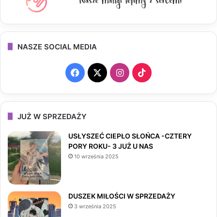
NASZE SOCIAL MEDIA
F
X
I
T
a
n
i
c
s
k
JUŻ W SPRZEDAŻY
e
t
T
USŁYSZEĆ CIEPŁO SŁOŃCA -CZTERY
PORY ROKU- 3 JUŻ U NAS
b
a
o
10 września 2025
o
g
k
o
r
DUSZEK MIŁOŚCI W SPRZEDAŻY
3 września 2025
k
a