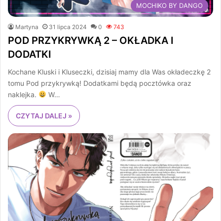
MOCHIKO BY DANGO
Martyna
31 lipca 2024
0
743
POD PRZYKRYWKĄ 2 – OKŁADKA I
DODATKI
Kochane Kluski i Kluseczki, dzisiaj mamy dla Was okładeczkę 2
tomu Pod przykrywką! Dodatkami będą pocztówka oraz
naklejka.
W…
CZYTAJ DALEJ »