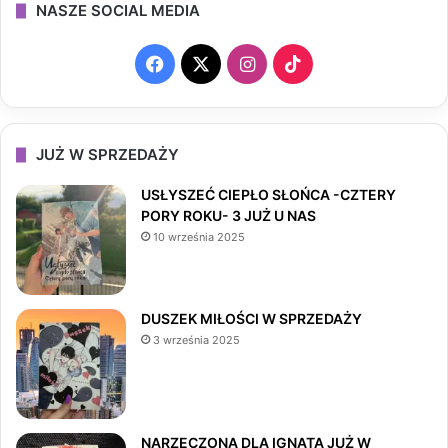
NASZE SOCIAL MEDIA
F
X
I
T
a
n
i
c
s
k
JUŻ W SPRZEDAŻY
e
t
T
USŁYSZEĆ CIEPŁO SŁOŃCA -CZTERY
PORY ROKU- 3 JUŻ U NAS
b
a
o
10 września 2025
o
g
k
o
r
DUSZEK MIŁOŚCI W SPRZEDAŻY
3 września 2025
k
a
m
NARZECZONA DLA IGNATA JUŻ W