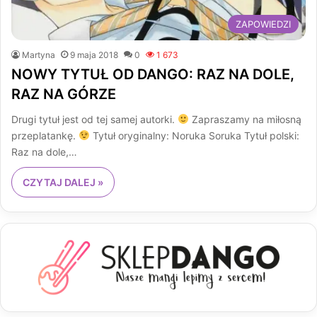
ZAPOWIEDZI
Martyna
9 maja 2018
0
1 673
NOWY TYTUŁ OD DANGO: RAZ NA DOLE,
RAZ NA GÓRZE
Drugi tytuł jest od tej samej autorki.
Zapraszamy na miłosną
przeplatankę.
Tytuł oryginalny: Noruka Soruka Tytuł polski:
Raz na dole,…
CZYTAJ DALEJ »