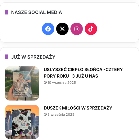
NASZE SOCIAL MEDIA
F
X
I
T
a
n
i
c
s
k
JUŻ W SPRZEDAŻY
e
t
T
USŁYSZEĆ CIEPŁO SŁOŃCA -CZTERY
PORY ROKU- 3 JUŻ U NAS
b
a
o
10 września 2025
o
g
k
o
r
DUSZEK MIŁOŚCI W SPRZEDAŻY
3 września 2025
k
a
m